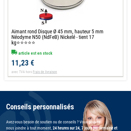
Aimant rond Disque Ø 45 mm, hauteur 5 mm
Néodyme N50 (NdFeB) Nickelé - tient 17
kg⭐⭐⭐⭐⭐
article est en stock
11,23 €
avec TVA
hors
Frais de livraison
Conseils personnalisés
Avez-vous besoin de soutien ou de conseils ? Vous pouvez
nous joindre à tout moment,
24 heures sur 24, 7 jours par semaine et