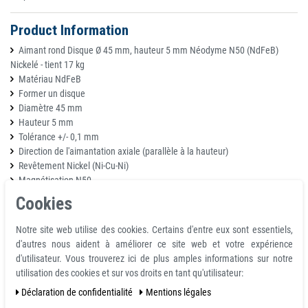
Product Information
Aimant rond Disque Ø 45 mm, hauteur 5 mm Néodyme N50 (NdFeB)
Nickelé - tient 17 kg
Matériau NdFeB
Former un disque
Diamètre 45 mm
Hauteur 5 mm
Tolérance +/- 0,1 mm
Direction de l'aimantation axiale (parallèle à la hauteur)
Revêtement Nickel (Ni-Cu-Ni)
Magnétisation N50
Force env. 17 kg
Cookies
Max. température de travail 80°C
Poids 0,060436 kg
Notre site web utilise des cookies. Certains d'entre eux sont essentiels,
d'autres nous aident à améliorer ce site web et votre expérience
Détails:
d'utilisateur. Vous trouverez ici de plus amples informations sur notre
utilisation des cookies et sur vos droits en tant qu'utilisateur:
Tous les aimants peuvent s'écailler et se briser, mais s'ils sont utilisés
Déclaration de confidentialité
Mentions légales
correctement, ils peuvent durer toute une vie
Tenir à l'écart des stimulateurs cardiaques