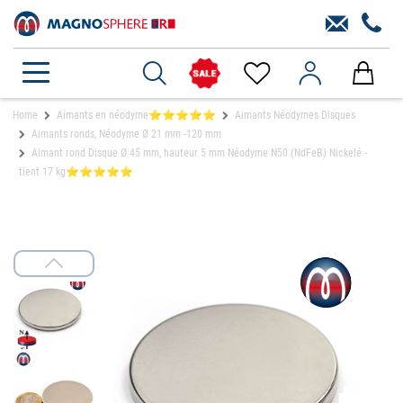
Home
Aimants en néodyme⭐⭐⭐⭐⭐
Aimants Néodymes Disques
Aimants ronds, Néodyme Ø 21 mm -120 mm
Aimant rond Disque Ø 45 mm, hauteur 5 mm Néodyme N50 (NdFeB) Nickelé -
tient 17 kg⭐⭐⭐⭐⭐