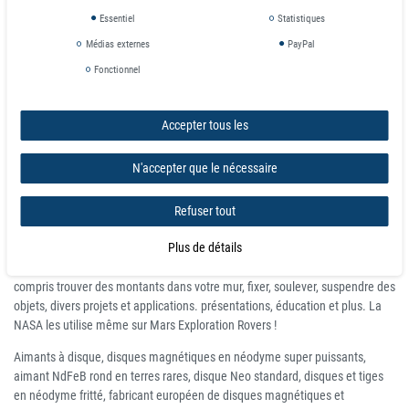
Pas pour les enfants, surveillance parentale requise
Essentiel
Statistiques
En cas de dommage, veuillez le jeter complètement. Les éclats sont
Médias externes
PayPal
toujours magnétisés et s'ils sont avalés, ils peuvent causer de graves
Fonctionnel
dommages si les aimants se rejoignent à l'intérieur du tube digestif
L'aimant en néodyme super puissant est l'un des aimants aux terres rares
les plus puissants et les plus puissants au monde. Nous fabriquons chaque
Accepter tous les
pièce dans des installations de fabrication d'aimants de pointe certifiées
ISO pour garantir une qualité maximale
N'accepter que le nécessaire
FORT – Aimant permanent en néodyme aux terres rares
PUISSANTS – Aimants magnosphères Les aimants en néodyme de terres
rares ont une force de traction extra forte et sont recouverts d'une triple
Refuser tout
couche (nickel-cuivre-nickel) pour une durabilité maximale et une protection
Plus de détails
contre la corrosion
UTILE – Utilisez votre aimant de terres rares pour à peu près tout, y
compris trouver des montants dans votre mur, fixer, soulever, suspendre des
objets, divers projets et applications. présentations, éducation et plus. La
NASA les utilise même sur Mars Exploration Rovers !
Aimants à disque, disques magnétiques en néodyme super puissants,
aimant NdFeB rond en terres rares, disque Neo standard, disques et tiges
en néodyme fritté, fabricant européen de disques magnétiques et