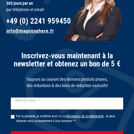
365 jours par an
par téléphone et email:
+49 (0) 2241 959450
info@magnosphere.fr
Inscrivez-vous maintenant à la
newsletter et obtenez un bon de 5 €
Toujours au courant des derniers produits phares,
des réductions & des bons de réduction exclusifs!
Ceres::Template.newsletterHoneypotLabel
ADRESSE E-MAIL **
Par la présente, je confirme avoir lu la
Déclaration de confidentialité
. Je peux
rétracter mon consentement à tout moment.**