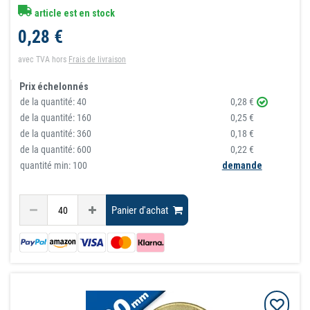
article est en stock
0,28 €
avec TVA
hors
Frais de livraison
Prix échelonnés
de la quantité:
40
0,28 €
de la quantité:
160
0,25 €
de la quantité:
360
0,18 €
de la quantité:
600
0,22 €
quantité min: 100
demande
Panier d'achat