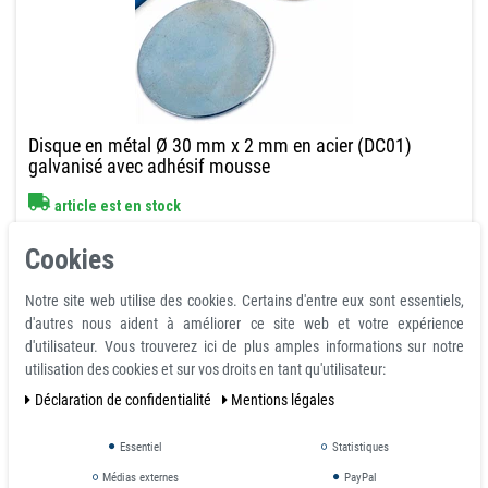
Disque en métal Ø 30 mm x 2 mm en acier (DC01)
galvanisé avec adhésif mousse
article est en stock
0,64 €
Cookies
avec TVA
hors
Frais de livraison
Notre site web utilise des cookies. Certains d'entre eux sont essentiels,
Prix échelonnés
d'autres nous aident à améliorer ce site web et votre expérience
de la quantité:
20
0,64 €
d'utilisateur. Vous trouverez ici de plus amples informations sur notre
utilisation des cookies et sur vos droits en tant qu'utilisateur:
de la quantité:
60
0,56 €
de la quantité:
140
0,49 €
Déclaration de confidentialité
Mentions légales
de la quantité:
360
0,43 €
quantité min: 100
demande
Essentiel
Statistiques
Médias externes
PayPal