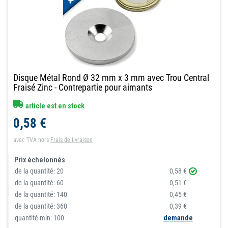
Disque Métal Rond Ø 32 mm x 3 mm avec Trou Central
Fraisé Zinc - Contrepartie pour aimants
article est en stock
0,58 €
avec TVA
hors
Frais de livraison
Prix échelonnés
de la quantité:
20
0,58 €
de la quantité:
60
0,51 €
de la quantité:
140
0,45 €
de la quantité:
360
0,39 €
quantité min: 100
demande