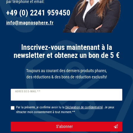
par téléphone et email:
+49 (0) 2241 959450
info@magnosphere.fr
Inscrivez-vous maintenant à la
newsletter et obtenez un bon de 5 €
Toujours au courant des derniers produits phares,
des réductions & des bons de réduction exclusifs!
Ceres::Template.newsletterHoneypotLabel
ADRESSE E-MAIL **
Par la présente, je confirme avoir lu la
Déclaration de confidentialité
. Je peux
rétracter mon consentement à tout moment.**
S’abonner