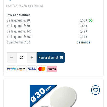
avec TVA
hors
Frais de livraison
Prix échelonnés
de la quantité:
20
0,55 €
de la quantité:
60
0,48 €
de la quantité:
140
0,42 €
de la quantité:
360
0,37 €
quantité min: 100
demande
Panier d'achat