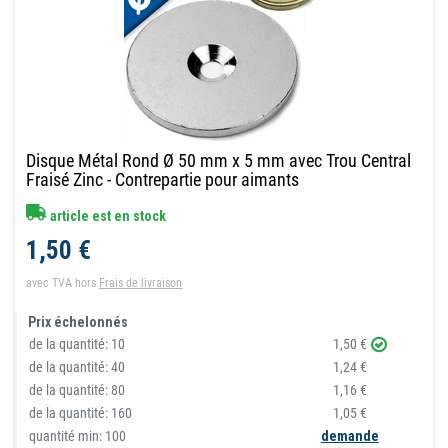
Disque Métal Rond Ø 50 mm x 5 mm avec Trou Central
Fraisé Zinc - Contrepartie pour aimants
article est en stock
1,50 €
avec TVA
hors
Frais de livraison
Prix échelonnés
de la quantité:
10
1,50 €
de la quantité:
40
1,24 €
de la quantité:
80
1,16 €
de la quantité:
160
1,05 €
quantité min: 100
demande