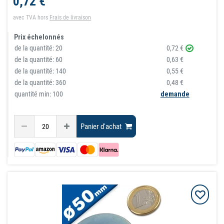
0,72 €
avec TVA
hors
Frais de livraison
Prix échelonnés
de la quantité:
20
0,72 €
de la quantité:
60
0,63 €
de la quantité:
140
0,55 €
de la quantité:
360
0,48 €
quantité min: 100
demande
Panier d'achat