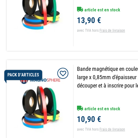
article est en stock
13,90 €
avec TVA
hors
Frais de livraison
Bande magnétique en coul
PACK D’ARTICLES
large x 0,85mm d'épaisseur
découper et à inscrire pour 
article est en stock
10,90 €
avec TVA
hors
Frais de livraison