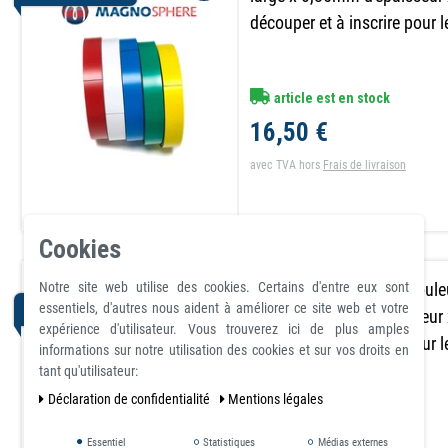
découper et à inscrire pour 
article est en stock
16,50 €
avec TVA
hors
Frais de livraison
Cookies
Notre site web utilise des cookies. Certains d'entre eux sont
Bande magnétique en coul
essentiels, d'autres nous aident à améliorer ce site web et votre
PACK D’ARTICLES
large x 0,85mm d'épaisseur
expérience d'utilisateur. Vous trouverez ici de plus amples
découper et à inscrire pour 
informations sur notre utilisation des cookies et sur vos droits en
tant qu'utilisateur:
Déclaration de confidentialité
Mentions légales
article est en stock
Essentiel
Statistiques
Médias externes