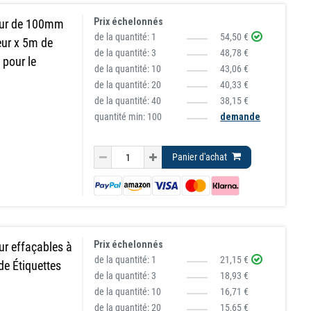
Prix échelonnés
eur de 100mm
de la quantité:
1
54,50 €
eur x 5m de
de la quantité:
3
48,78 €
 pour le
de la quantité:
10
43,06 €
de la quantité:
20
40,33 €
de la quantité:
40
38,15 €
quantité min: 100
demande
Panier d'achat
Prix échelonnés
r effaçables à
de la quantité:
1
21,15 €
de Étiquettes
de la quantité:
3
18,93 €
de la quantité:
10
16,71 €
de la quantité:
20
15,65 €