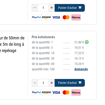
Panier d'achat
Prix échelonnés
eur de 50mm de
de la quantité:
1
21,80 €
 x 5m de long à
de la quantité:
3
19,51 €
le repérage
de la quantité:
10
17,22 €
de la quantité:
20
16,13 €
de la quantité:
40
15,26 €
quantité min: 100
demande
Panier d'achat