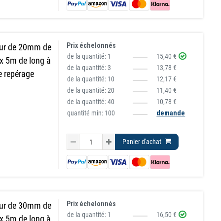
Prix échelonnés
eur de 20mm de
de la quantité:
1
15,40 €
 x 5m de long à
de la quantité:
3
13,78 €
le repérage
de la quantité:
10
12,17 €
de la quantité:
20
11,40 €
de la quantité:
40
10,78 €
quantité min: 100
demande
Panier d'achat
Prix échelonnés
eur de 30mm de
de la quantité:
1
16,50 €
 x 5m de long à