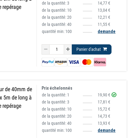
de la quantité:
3
14,77 €
le repérage
de la quantité:
10
13,04 €
de la quantité:
20
12,21 €
de la quantité:
40
11,55 €
quantité min: 100
demande
Panier d'achat
Prix échelonnés
eur de 40mm de
de la quantité:
1
19,90 €
 x 5m de long à
de la quantité:
3
17,81 €
le repérage
de la quantité:
10
15,72 €
de la quantité:
20
14,73 €
de la quantité:
40
13,93 €
quantité min: 100
demande