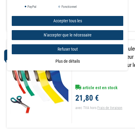
19,90 €
PayPal
Fonctionnel
avec TVA
hors
Frais de livraison
Accepter tous les
N'accepter que le nécessaire
Bande magnétique en coul
Refuser tout
PACK D’ARTICLES
large x 0,85mm d'épaisseur
Plus de détails
découper et à inscrire pour 
article est en stock
21,80 €
avec TVA
hors
Frais de livraison