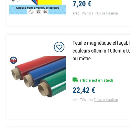
7,20 €
avec TVA
hors
Frais de livraison
Feuille magnétique effaçable
couleurs 60cm x 100cm x 0
au mètre
article est en stock
22,42 €
avec TVA
hors
Frais de livraison