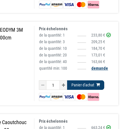
Prix échelonnés
 NEODYM 3M
de la quantité:
1
233,80 €
100cm
de la quantité:
3
209,25 €
de la quantité:
10
184,70 €
de la quantité:
20
173,01 €
de la quantité:
40
163,66 €
quantité min: 100
demande
Panier d'achat
Prix échelonnés
ve Caoutchouc
de la quantité:
1
663,24 €