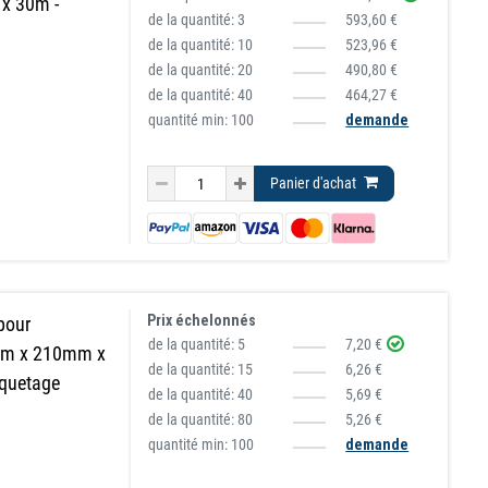
x 30m -
de la quantité:
3
593,60 €
de la quantité:
10
523,96 €
de la quantité:
20
490,80 €
de la quantité:
40
464,27 €
quantité min: 100
demande
Panier d'achat
Prix échelonnés
pour
de la quantité:
5
7,20 €
7mm x 210mm x
de la quantité:
15
6,26 €
iquetage
de la quantité:
40
5,69 €
de la quantité:
80
5,26 €
quantité min: 100
demande