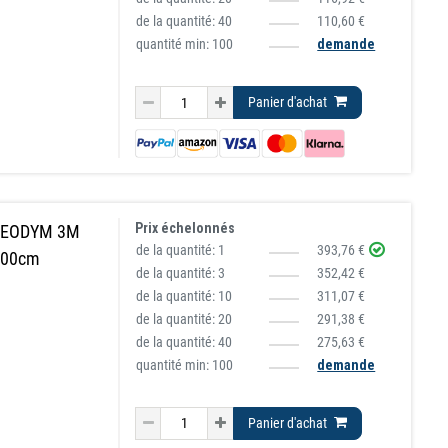
de la quantité:
40
110,60 €
quantité min: 100
demande
Panier d'achat
Prix échelonnés
 NEODYM 3M
de la quantité:
1
393,76 €
100cm
de la quantité:
3
352,42 €
de la quantité:
10
311,07 €
de la quantité:
20
291,38 €
de la quantité:
40
275,63 €
quantité min: 100
demande
Panier d'achat