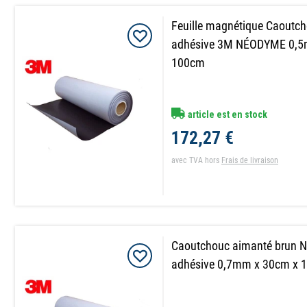
Feuille magnétique Caoutc
adhésive 3M NÉODYME 0,5
100cm
article est en stock
172,27 €
avec TVA
hors
Frais de livraison
Caoutchouc aimanté brun
adhésive 0,7mm x 30cm x 