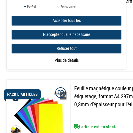
aimanté brun 1mm x 0,62m 
PayPal
Fonctionnel
Rouleau
Accepter tous les
article est en stock
N'accepter que le nécessaire
663,24 €
Refuser tout
avec TVA
hors
Frais de livraison
Plus de détails
Feuille magnétique couleur 
PACK D’ARTICLES
étiquetage, format A4 29
0,8mm d'épaisseur pour l'ét
article est en stock