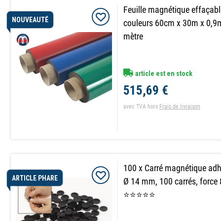
Feuille magnétique effaçable
NOUVEAUTÉ
couleurs 60cm x 30m x 0,9
mètre
article est en stock
515,69 €
avec TVA
hors
Frais de livraison
100 x Carré magnétique adh
ARTICLE PHARE
Ø 14 mm, 100 carrés, force
⭐⭐⭐⭐⭐