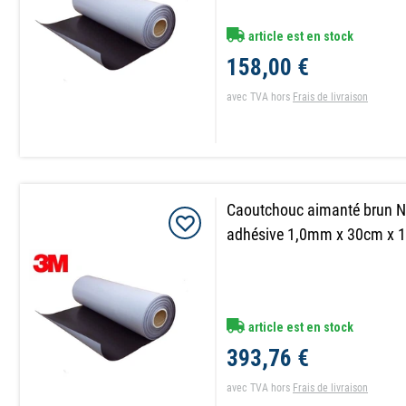
article est en stock
158,00 €
avec TVA
hors
Frais de livraison
Caoutchouc aimanté brun
adhésive 1,0mm x 30cm x 
article est en stock
393,76 €
avec TVA
hors
Frais de livraison