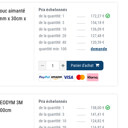
Prix échelonnés
houc aimanté
de la quantité:
1
172,27 €
mm x 30cm x
de la quantité:
3
154,18 €
de la quantité:
10
136,09 €
de la quantité:
20
127,48 €
de la quantité:
40
120,59 €
quantité min: 100
demande
Panier d'achat
Prix échelonnés
 NEODYM 3M
de la quantité:
1
158,00 €
100cm
de la quantité:
3
141,41 €
de la quantité:
10
124,82 €
de la quantité:
20
116,92 €