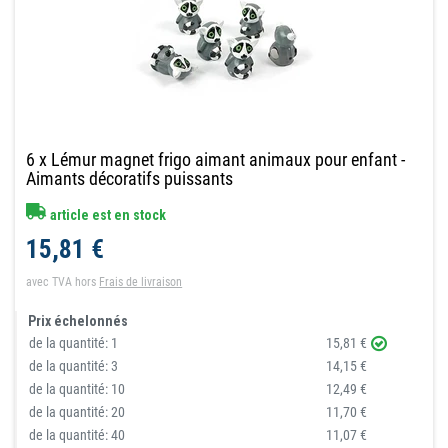
6 x Lémur magnet frigo aimant animaux pour enfant -
Aimants décoratifs puissants
article est en stock
15,81 €
avec TVA
hors
Frais de livraison
Prix échelonnés
de la quantité:
1
15,81 €
de la quantité:
3
14,15 €
de la quantité:
10
12,49 €
de la quantité:
20
11,70 €
de la quantité:
40
11,07 €