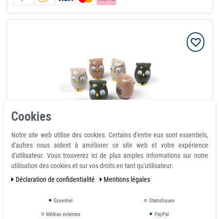
Cookies
Notre site web utilise des cookies. Certains d'entre eux sont essentiels,
6 x Chouette magnet frigo aimant animaux pour enfant
d'autres nous aident à améliorer ce site web et votre expérience
- Aimants décoratifs - 6 pc
d'utilisateur. Vous trouverez ici de plus amples informations sur notre
utilisation des cookies et sur vos droits en tant qu'utilisateur:
article est en stock
Déclaration de confidentialité
Mentions légales
15,81 €
avec TVA
hors
Frais de livraison
Essentiel
Statistiques
Médias externes
PayPal
Prix échelonnés