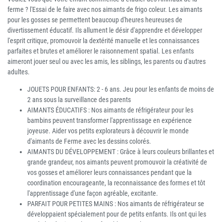
ferme ? l'Essai de le faire avec nos aimants de frigo coleur. Les aimants
pour les gosses se permettent beaucoup d'heures heureuses de
divertissement éducatif. Ils allument le désir d'apprendre et développer
l'esprit critique, promouvoir la dextérité manuelle et les connaissances
parfaites et brutes et améliorer le raisonnement spatial. Les enfants
aimeront jouer seul ou avec les amis, les siblings, les parents ou d'autres
adultes.
JOUETS POUR ENFANTS: 2 - 6 ans. Jeu pour les enfants de moins de
2 ans sous la surveillance des parents
AIMANTS ÉDUCATIFS : Nos aimants de réfrigérateur pour les
bambins peuvent transformer l'apprentissage en expérience
joyeuse. Aider vos petits explorateurs à découvrir le monde
d'aimants de Ferme avec les dessins colorés.
AIMANTS DU DÉVELOPPEMENT : Grâce à leurs couleurs brillantes et
grande grandeur, nos aimants peuvent promouvoir la créativité de
vos gosses et améliorer leurs connaissances pendant que la
coordination encourageante, la reconnaissance des formes et tôt
l'apprentissage d'une façon agréable, excitante.
PARFAIT POUR PETITES MAINS : Nos aimants de réfrigérateur se
développaient spécialement pour de petits enfants. Ils ont qui les