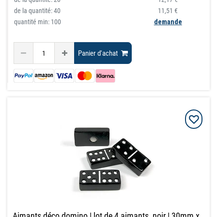
de la quantité:
40
11,51 €
quantité min: 100
demande
Panier d'achat
Aimants déco domino | lot de 4 aimants, noir | 30mm x