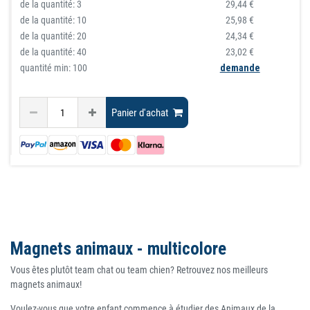
de la quantité:
3
29,44 €
de la quantité:
10
25,98 €
de la quantité:
20
24,34 €
de la quantité:
40
23,02 €
quantité min: 100
demande
Panier d'achat
Magnets animaux - multicolore
Vous êtes plutôt team chat ou team chien? Retrouvez nos meilleurs
magnets animaux!
Voulez-vous que votre enfant commence à étudier des Animaux de la