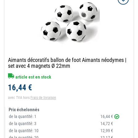
Aimants décoratifs ballon de foot Aimants néodymes |
set avec 4 magnets Ø 22mm
article est en stock
16,44 €
avec TVA
hors
Frais de livraison
Prix échelonnés
de la quantité:
1
16,44 €
de la quantité:
3
14,72 €
de la quantité:
10
12,99 €
de la quantité:
20
12,17 €