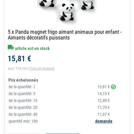
5 x Panda magnet frigo aimant animaux pour enfant -
Aimants décoratifs puissants
article est en stock
15,81 €
avec TVA
hors
Frais de livraison
Prix échelonnés
de la quantité:
1
15,81 €
de la quantité:
3
14,15 €
de la quantité:
10
12,49 €
de la quantité:
20
11,70 €
de la quantité:
40
11,07 €
quantité min: 100
demande