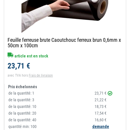
Feuille ferreuse brute Caoutchouc ferreux brun 0,6mm x
50cm x 100cm
article est en stock
23,71 €
avec TVA
hors
Frais de livraison
Prix échelonnés
de la quantité:
1
23,71 €
de la quantité:
3
21,22 €
de la quantité:
10
18,73 €
de la quantité:
20
17,54 €
de la quantité:
40
16,60 €
quantité min: 100
demande