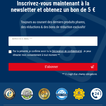
Inscrivez-vous maintenant à la
newsletter et obtenez un bon de 5 €
Toujours au courant des derniers produits phares,
des réductions & des bons de réduction exclusifs!
Ceres::Template.newsletterHoneypotLabel
ADRESSE E-MAIL **
Par la présente, je confirme avoir lu la
Déclaration de confidentialité
. Je peux
rétracter mon consentement à tout moment.**
S’abonner
** Il s’agit d’un champ obligatoire.