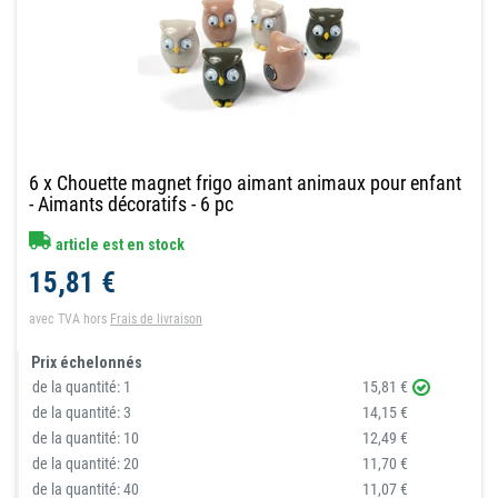
6 x Chouette magnet frigo aimant animaux pour enfant
- Aimants décoratifs - 6 pc
article est en stock
15,81 €
avec TVA
hors
Frais de livraison
Prix échelonnés
de la quantité:
1
15,81 €
de la quantité:
3
14,15 €
de la quantité:
10
12,49 €
de la quantité:
20
11,70 €
de la quantité:
40
11,07 €