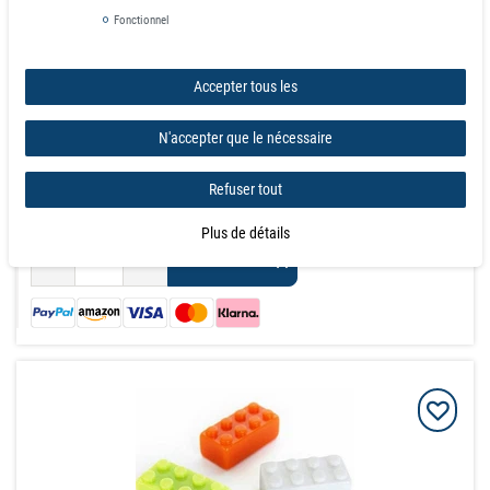
Fonctionnel
Prix échelonnés
de la quantité:
1
13,75 €
Accepter tous les
de la quantité:
3
12,31 €
de la quantité:
10
10,86 €
N'accepter que le nécessaire
de la quantité:
20
10,18 €
de la quantité:
40
9,62 €
Refuser tout
quantité min: 100
demande
Plus de détails
Panier d'achat