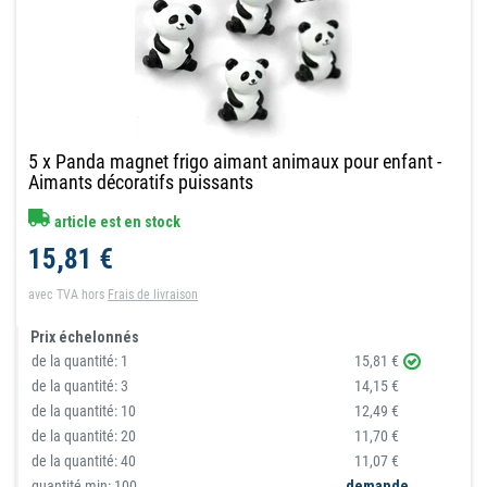
5 x Panda magnet frigo aimant animaux pour enfant -
Aimants décoratifs puissants
article est en stock
15,81 €
avec TVA
hors
Frais de livraison
Prix échelonnés
de la quantité:
1
15,81 €
de la quantité:
3
14,15 €
de la quantité:
10
12,49 €
de la quantité:
20
11,70 €
de la quantité:
40
11,07 €
quantité min: 100
demande