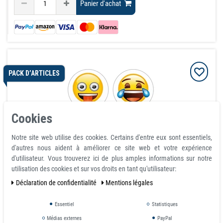
Panier d'achat
PACK D’ARTICLES
Cookies
Notre site web utilise des cookies. Certains d'entre eux sont essentiels,
d'autres nous aident à améliorer ce site web et votre expérience
d'utilisateur. Vous trouverez ici de plus amples informations sur notre
utilisation des cookies et sur vos droits en tant qu'utilisateur:
Aimants Emoji, lot de 4
Déclaration de confidentialité
Mentions légales
article est en stock
13,75 €
Essentiel
Statistiques
Médias externes
PayPal
avec TVA
hors
Frais de livraison