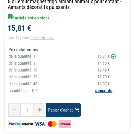
6 x Lémur magnet frigo aimant animaux pour enfant -
Aimants décoratifs puissants
article est en stock
15,81 €
avec TVA
hors
Frais de livraison
Prix échelonnés
de la quantité:
1
15,81 €
de la quantité:
3
14,15 €
de la quantité:
10
12,49 €
de la quantité:
20
11,70 €
de la quantité:
40
11,07 €
quantité min: 100
demande
Panier d'achat