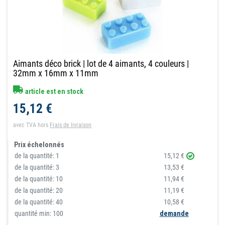
Aimants déco brick | lot de 4 aimants, 4 couleurs |
32mm x 16mm x 11mm
article est en stock
15,12 €
avec TVA
hors
Frais de livraison
Prix échelonnés
de la quantité:
1
15,12 €
de la quantité:
3
13,53 €
de la quantité:
10
11,94 €
de la quantité:
20
11,19 €
de la quantité:
40
10,58 €
quantité min: 100
demande