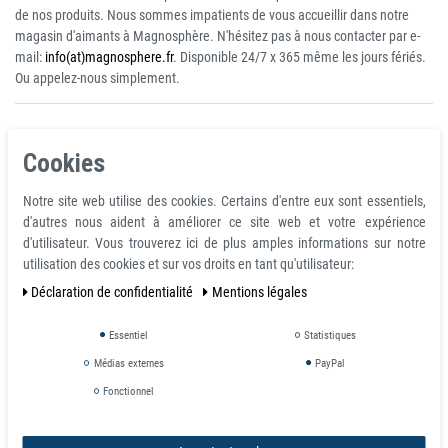
de nos produits. Nous sommes impatients de vous accueillir dans notre
magasin d'aimants à Magnosphère. N'hésitez pas à nous contacter par e-
mail:
info(at)magnosphere.fr
. Disponible 24/7 x 365 même les jours fériés.
Ou appelez-nous simplement.
Cookies
ROHS-Directrice
Notre site web utilise des cookies. Certains d'entre eux sont essentiels,
Magnosphere est conforme à la directive RoHS. Cet
d'autres nous aident à améliorer ce site web et votre expérience
d'utilisateur. Vous trouverez ici de plus amples informations sur notre
article concerne la directive européenne RoHS Restriction de 2002/95
utilisation des cookies et sur vos droits en tant qu'utilisateur:
/ CE - RoHS - de substances dangereuses) sur la limitation de
Déclaration de confidentialité
Mentions légales
l'utilisation de certaines substances dangereuses dans les
équipements électriques et électroniques. Non soumis à
enregistrement selon REACH.
Essentiel
Statistiques
Médias externes
PayPal
Fonctionnel