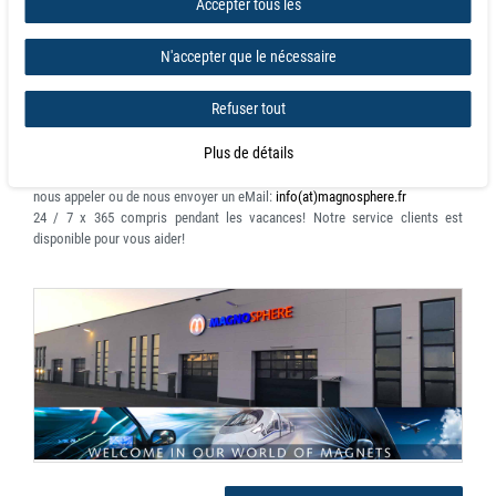
Accepter tous les
Hotline:
+49 (0) 2241 959450
N'accepter que le nécessaire
Telefax:
+49.2241.9594520
eMail
:
info@magnosphere.fr
Refuser tout
Nous sommes très fiers de fournir un service clients exceptionnel. Nous
Plus de détails
comprenons que sans nos clients, nous n'existerions pas. Si vous avez des
questions sur votre commande ou une demande d'ordre général, merci de
nous appeler ou de nous envoyer un eMail:
info(at)magnosphere.fr
24 / 7 x 365
compris pendant les vacances! Notre service clients est
disponible pour vous aider!