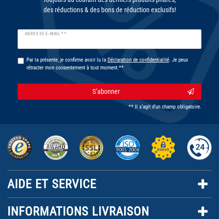
des réductions & des bons de réduction exclusifs!
Ceres::Template.newsletterHoneypotLabel
ADRESSE E-MAIL **
Par la présente, je confirme avoir lu la
Déclaration de confidentialité
. Je peux
rétracter mon consentement à tout moment.**
S’abonner
** Il s’agit d’un champ obligatoire.
AIDE ET SERVICE
INFORMATIONS LIVRAISON