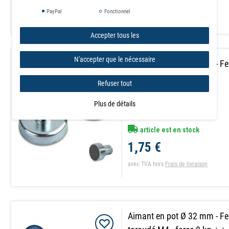
PayPal
Fonctionnel
avec TVA
hors
Frais de livraison
Accepter tous les
N'accepter que le nécessaire
Aimant en pot Ø 25 mm - Fe
taraudé M4 - force 4 kg
Refuser tout
Plus de détails
article est en stock
1,75 €
avec TVA
hors
Frais de livraison
Aimant en pot Ø 32 mm - Fe