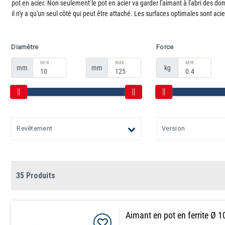
pot en acier. Non seulement le pot en acier va garder l'aimant à l'abri des d
il n'y a qu'un seul côté qui peut être attaché. Les surfaces optimales sont acier
Diamètre
Force
MIN.
MAX.
MIN.
mm
mm
kg
Revêtement
Version
35 Produits
Aimant en pot en ferrite Ø 