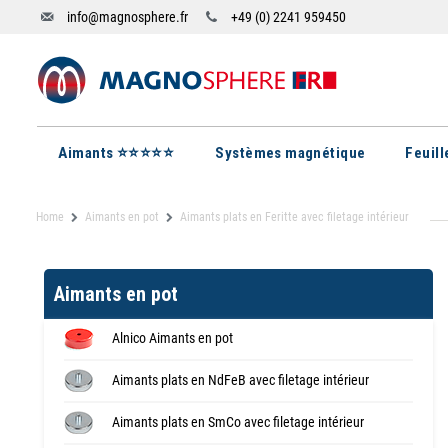
info@magnosphere.fr
+49 (0) 2241 959450
Aimants ⭐⭐⭐⭐⭐
Systèmes magnétique
Feuil
Home
Aimants en pot
Aimants plats en Feritte avec filetage intérieur
Aimants en pot
Alnico Aimants en pot
Aimants plats en NdFeB avec filetage intérieur
Aimants plats en SmCo avec filetage intérieur