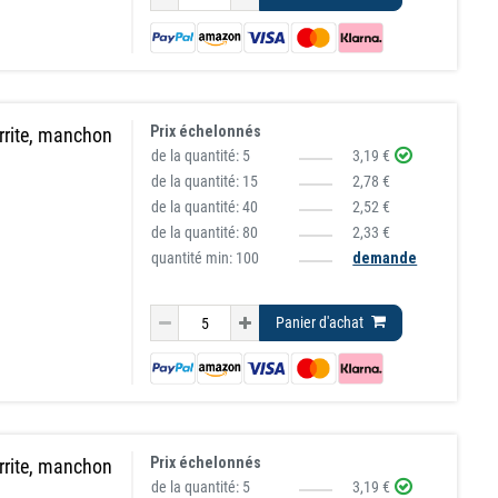
Prix échelonnés
rrite, manchon
de la quantité:
5
3,19 €
de la quantité:
15
2,78 €
de la quantité:
40
2,52 €
de la quantité:
80
2,33 €
quantité min: 100
demande
Panier d'achat
Prix échelonnés
rrite, manchon
de la quantité:
5
3,19 €