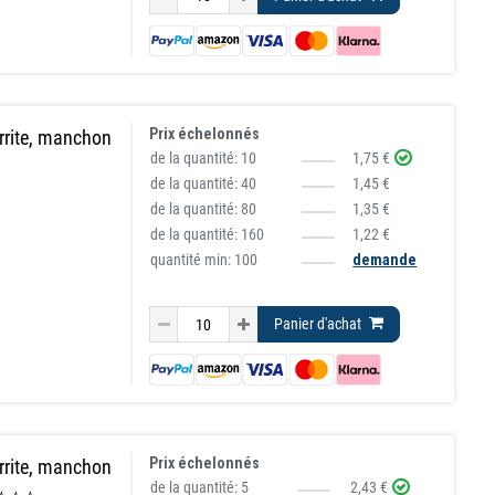
Prix échelonnés
rrite, manchon
de la quantité:
10
1,75 €
de la quantité:
40
1,45 €
de la quantité:
80
1,35 €
de la quantité:
160
1,22 €
quantité min: 100
demande
Panier d'achat
Prix échelonnés
rrite, manchon
de la quantité:
5
2,43 €