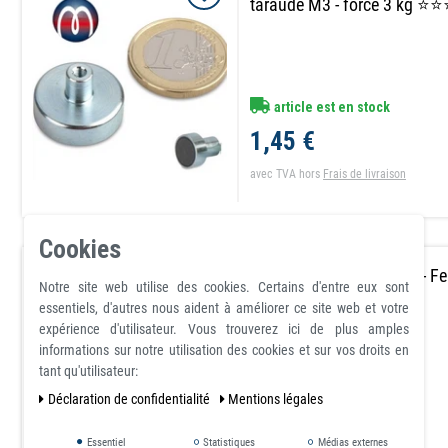
taraudé M3 - force 3 kg 
article est en stock
1,45 €
avec TVA
hors
Frais de livraison
Cookies
Aimant en pot Ø 25 mm - Fe
Notre site web utilise des cookies. Certains d'entre eux sont
taraudé M4 - force 4 kg
essentiels, d'autres nous aident à améliorer ce site web et votre
expérience d'utilisateur. Vous trouverez ici de plus amples
informations sur notre utilisation des cookies et sur vos droits en
tant qu'utilisateur:
Déclaration de confidentialité
Mentions légales
article est en stock
1,75 €
Essentiel
Statistiques
Médias externes