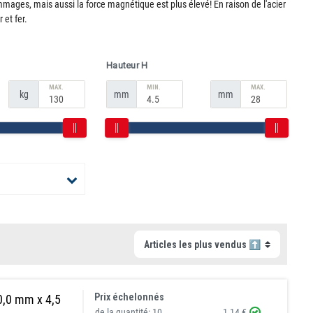
ommages, mais aussi la force magnétique est plus élevé! En raison de l'acier
 et fer.
Hauteur H
MAX.
MIN.
MAX.
kg
mm
mm
Prix échelonnés
10,0 mm x 4,5
de la quantité:
10
1,14 €