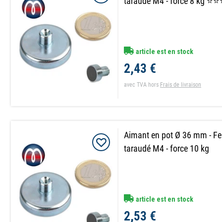
taraudé M4 - force 8 kg 
article est en stock
2,43 €
avec TVA
hors
Frais de livraison
Aimant en pot Ø 36 mm - Fe
taraudé M4 - force 10 kg
article est en stock
2,53 €