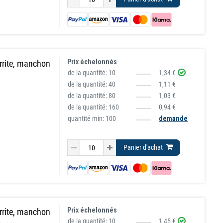
Prix échelonnés
rrite, manchon
de la quantité:
10
1,34 €
de la quantité:
40
1,11 €
de la quantité:
80
1,03 €
de la quantité:
160
0,94 €
quantité min: 100
demande
Panier d'achat
Prix échelonnés
rrite, manchon
de la quantité:
10
1,45 €