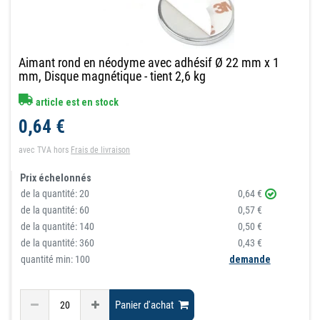
Aimant rond en néodyme avec adhésif Ø 22 mm x 1
mm, Disque magnétique - tient 2,6 kg
article est en stock
0,64 €
avec TVA
hors
Frais de livraison
Prix échelonnés
de la quantité:
20
0,64 €
de la quantité:
60
0,57 €
de la quantité:
140
0,50 €
de la quantité:
360
0,43 €
quantité min: 100
demande
Panier d'achat