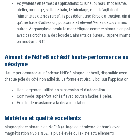
Polyvalents en termes d'applications: cuisine, bureau, modélisme,
atelier, montage, salle de bain, le bricolage, etc. Il s'agit desdits
"aimants aux terres rares", ils possèdent une force d'attraction, ainsi
qu'une force d'adhésion, puissante et élevée! Venez découvrir nos
autres Magnosphere produits magnétiques comme: aimants en pot
avec des crochets & des boucles, aimants de bureau, super-aimants
en néodyme N42.
Aimant de NdFeB adhésif haute-performance au
néodyme
Haute performance au néodyme NdFeB Magnet adhésif, disponible avec
chaque pôle du côté non adhésif. La forme est Disc, Bloc. Sur l’application:
il est largement utilisé en suspension et d’adsorption.
Commode super-fort adhésif avec soutien faciles à peler.
Excellente résistance à la désaimantation.
Matériau et qualité excellents
Magnosphere aimants en NdFeB (alliage de néodyme-fer-bore), avec
magnétisation N35 a N52, la plus élevée qui existe actuellement!