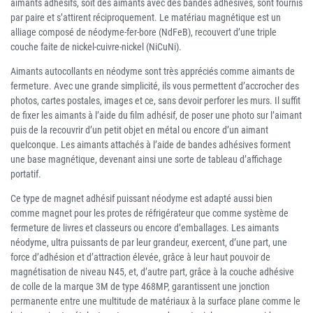
aimants adhésifs, soit des aimants avec des bandes adhésives, sont fournis
par paire et s’attirent réciproquement. Le matériau magnétique est un
alliage composé de néodyme-fer-bore (NdFeB), recouvert d’une triple
couche faite de nickel-cuivre-nickel (NiCuNi).
Aimants autocollants en néodyme sont très appréciés comme aimants de
fermeture. Avec une grande simplicité, ils vous permettent d’accrocher des
photos, cartes postales, images et ce, sans devoir perforer les murs. Il suffit
de fixer les aimants à l’aide du film adhésif, de poser une photo sur l’aimant
puis de la recouvrir d’un petit objet en métal ou encore d’un aimant
quelconque. Les aimants attachés à l’aide de bandes adhésives forment
une base magnétique, devenant ainsi une sorte de tableau d’affichage
portatif.
Ce type de magnet adhésif puissant néodyme est adapté aussi bien
comme magnet pour les protes de réfrigérateur que comme système de
fermeture de livres et classeurs ou encore d’emballages. Les aimants
néodyme, ultra puissants de par leur grandeur, exercent, d’une part, une
force d’adhésion et d’attraction élevée, grâce à leur haut pouvoir de
magnétisation de niveau N45, et, d’autre part, grâce à la couche adhésive
de colle de la marque 3M de type 468MP, garantissent une jonction
permanente entre une multitude de matériaux à la surface plane comme le