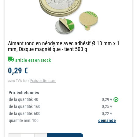
Aimant rond en néodyme avec adhésif Ø 10 mm x 1
mm, Disque magnétique - tient 500 g
article est en stock
0,29 €
avec TVA
hors
Frais de livraison
Prix échelonnés
de la quantité:
40
0,29 €
de la quantité:
160
0,25 €
de la quantité:
600
0,22 €
quantité min: 100
demande