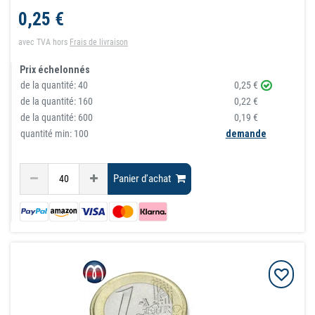
0,25 €
avec TVA
hors
Frais de livraison
Prix échelonnés
de la quantité:
40
0,25 €
de la quantité:
160
0,22 €
de la quantité:
600
0,19 €
quantité min: 100
demande
Panier d'achat