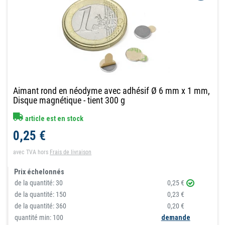
Aimant rond en néodyme avec adhésif Ø 6 mm x 1 mm,
Disque magnétique - tient 300 g
article est en stock
0,25 €
avec TVA
hors
Frais de livraison
Prix échelonnés
de la quantité:
30
0,25 €
de la quantité:
150
0,23 €
de la quantité:
360
0,20 €
quantité min: 100
demande