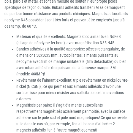
bois, parois et métal, et sont en mesure de soutenir leur propre poids
spécifique de façon durable. Rubans adhésifs transfer 3M se démarquent
de par leur bonne résistance aux produits chimiques. Magnets autocollants
neodyme N45 possèdent sont très forts et peuvent être employés jusqu’à
des temp. de 60 °C.
Matériau et qualité excellents: Magnetastico aimants en NdFeB
(alliage de néodyme-fer-bore), avec magnétisation N35-N45.
Bandes adhésives à la qualité appropriée: pièces rectangulaire, de
dimensions 50x50x5 mm, autocollantes; aimants puissants au
néodyme avec film de marque unilatérale (film détachable) ou bien
avec ruban adhésif extra puissant de la fameuse marque 3M
(modèle 468MP)!
Revêtement de l’aimant excellent: triple revêtement en nickel-cuivre-
nickel (NiCuNi) ; ce qui permet aux aimants adhésifs d’avoir une
surface lisse pour mieux résister aux sollicitations et interventions
externes.
Magnétisés par paire: il s’agit d’aimants autocollants
respectivement magnétisés axialement par moitié, avec la surface
adhésive sur le pôle sud et pôle nord magnétiques! Ce qui se révèle
utile dans le cas où, par exemple, l’on ait besoin d’attacher 2
magnets adhésifs l’un à l’autre magnétiquement!