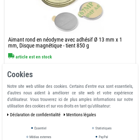
Aimant rond en néodyme avec adhésif Ø 13 mm x 1
mm, Disque magnétique - tient 850 g
article est en stock
0,37 €
Cookies
avec TVA
hors
Frais de livraison
Notre site web utilise des cookies. Certains d'entre eux sont essentiels,
Prix échelonnés
d'autres nous aident à améliorer ce site web et votre expérience
de la quantité:
40
0,37 €
d'utilisateur. Vous trouverez ici de plus amples informations sur notre
de la quantité:
160
0,32 €
utilisation des cookies et sur vos droits en tant qu'utilisateur:
de la quantité:
600
0,29 €
Déclaration de confidentialité
Mentions légales
quantité min: 100
demande
Essentiel
Statistiques
Médias externes
PayPal
Panier d'achat