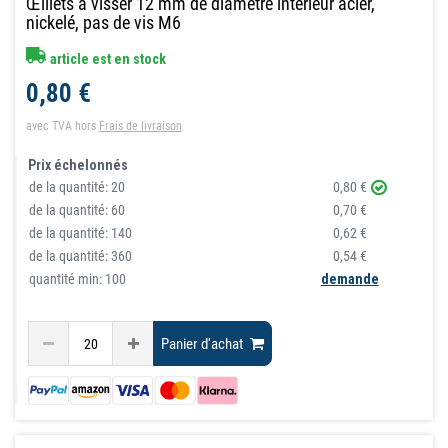
Œillets à visser 12 mm de diamètre intérieur acier,
nickelé, pas de vis M6
article est en stock
0,80 €
avec TVA
hors
Frais de livraison
Prix échelonnés
de la quantité:
20
0,80 €
de la quantité:
60
0,70 €
de la quantité:
140
0,62 €
de la quantité:
360
0,54 €
quantité min: 100
demande
Panier d'achat