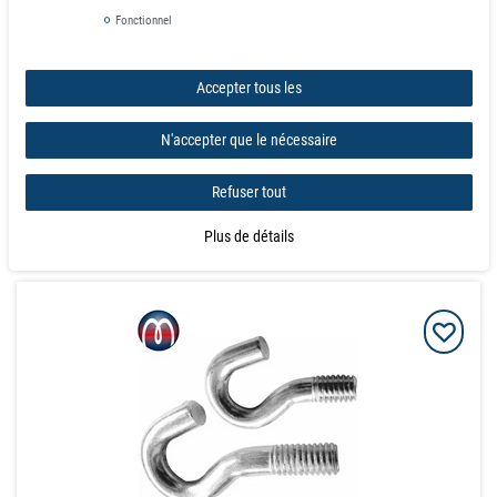
de la quantité:
20
0,65 €
Fonctionnel
de la quantité:
60
0,57 €
de la quantité:
140
0,50 €
de la quantité:
360
0,44 €
Accepter tous les
quantité min: 100
demande
N'accepter que le nécessaire
Panier d'achat
Refuser tout
Plus de détails