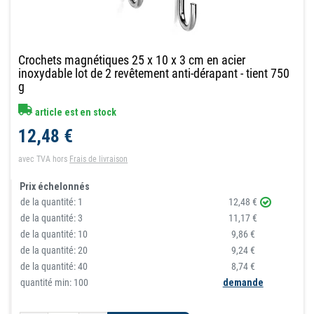
Crochets magnétiques 25 x 10 x 3 cm en acier
inoxydable lot de 2 revêtement anti-dérapant - tient 750
g
article est en stock
12,48 €
avec TVA
hors
Frais de livraison
Prix échelonnés
de la quantité:
1
12,48 €
de la quantité:
3
11,17 €
de la quantité:
10
9,86 €
de la quantité:
20
9,24 €
de la quantité:
40
8,74 €
quantité min: 100
demande