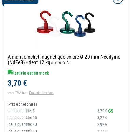
Aimant crochet magnétique coloré Ø 20 mm Néodyme
(NdFeB) - tient 12 kg⭐⭐⭐⭐⭐
article est en stock
3,70 €
avec TVA
hors
Frais de livraison
Prix échelonnés
de la quantité:
5
3,70 €
de la quantité:
15
3,22 €
de la quantité:
40
2,92 €
de la quantité:
80
2,70 €