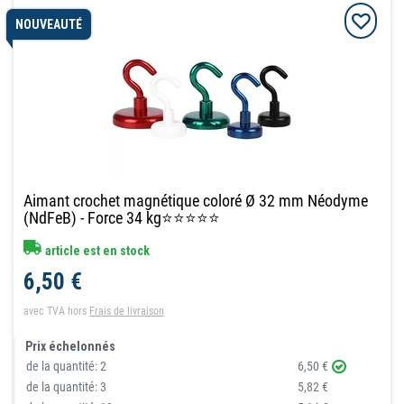
NOUVEAUTÉ
Aimant crochet magnétique coloré Ø 32 mm Néodyme
(NdFeB) - Force 34 kg⭐⭐⭐⭐⭐
article est en stock
6,50 €
avec TVA
hors
Frais de livraison
Prix échelonnés
de la quantité:
2
6,50 €
de la quantité:
3
5,82 €