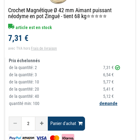
Crochet Magnétique Ø 42 mm Aimant puissant
néodyme en pot Zingué - tient 68 kg⭐⭐⭐⭐⭐
article est en stock
7,31 €
avec TVA
hors
Frais de livraison
Prix échelonnés
de la quantité:
2
7,31 €
de la quantité:
3
6,54 €
de la quantité:
10
5,77 €
de la quantité:
20
5,41 €
de la quantité:
40
5,12 €
quantité min: 100
demande
Panier d'achat