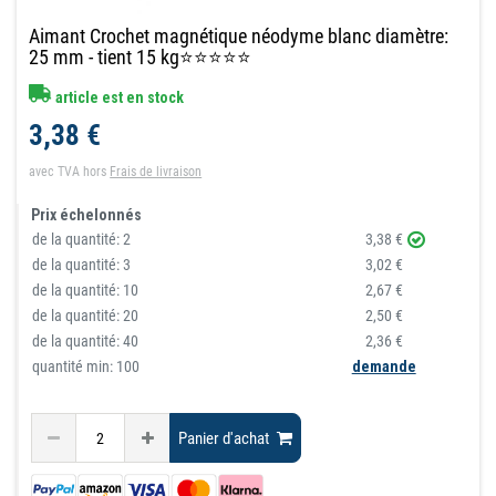
Aimant Crochet magnétique néodyme blanc diamètre:
25 mm - tient 15 kg⭐⭐⭐⭐⭐
article est en stock
3,38 €
avec TVA
hors
Frais de livraison
Prix échelonnés
de la quantité:
2
3,38 €
de la quantité:
3
3,02 €
de la quantité:
10
2,67 €
de la quantité:
20
2,50 €
de la quantité:
40
2,36 €
quantité min: 100
demande
Panier d'achat