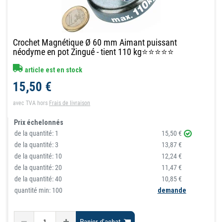
Crochet Magnétique Ø 60 mm Aimant puissant
néodyme en pot Zingué - tient 110 kg⭐⭐⭐⭐⭐
article est en stock
15,50 €
avec TVA
hors
Frais de livraison
Prix échelonnés
de la quantité:
1
15,50 €
de la quantité:
3
13,87 €
de la quantité:
10
12,24 €
de la quantité:
20
11,47 €
de la quantité:
40
10,85 €
quantité min: 100
demande