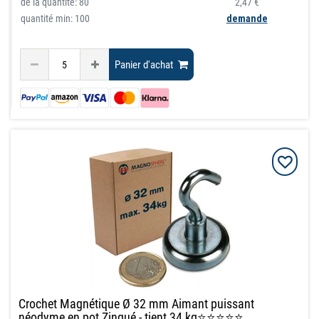
de la quantité:
80
2,47 €
quantité min: 100
demande
Panier d'achat
Crochet Magnétique Ø 32 mm Aimant puissant
néodyme en pot Zingué - tient 34 kg⭐⭐⭐⭐⭐