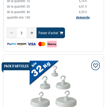
de la quantité:
10
5,14 €
de la quantité:
20
4,81 €
de la quantité:
40
4,55 €
quantité min: 100
demande
Panier d'achat
PACK D’ARTICLES