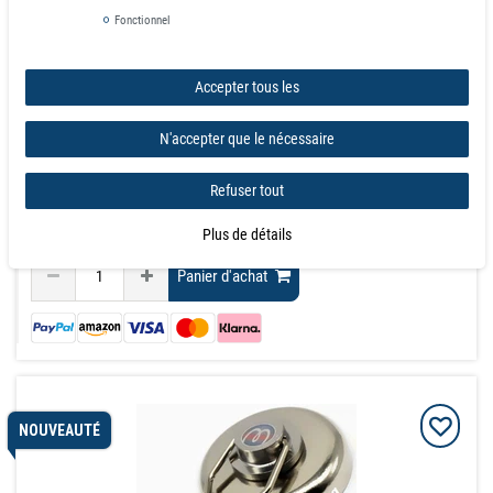
avec TVA
hors
Frais de livraison
Fonctionnel
Prix échelonnés
de la quantité:
1
26,90 €
Accepter tous les
de la quantité:
3
24,08 €
de la quantité:
10
21,25 €
N'accepter que le nécessaire
de la quantité:
20
19,91 €
de la quantité:
40
18,83 €
Refuser tout
quantité min: 100
demande
Plus de détails
Panier d'achat
NOUVEAUTÉ