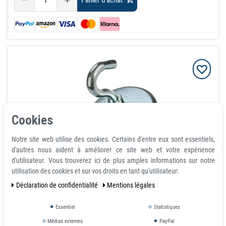
Panier d'achat
Cookies
Notre site web utilise des cookies. Certains d'entre eux sont essentiels,
d'autres nous aident à améliorer ce site web et votre expérience
d'utilisateur. Vous trouverez ici de plus amples informations sur notre
Crochet Magnétique Ø 75 mm Aimant puissant
utilisation des cookies et sur vos droits en tant qu'utilisateur:
néodyme en pot Zingué - tient 160 kg⭐⭐⭐⭐⭐
Déclaration de confidentialité
Mentions légales
article est en stock
Essentiel
Statistiques
26,90 €
Médias externes
PayPal