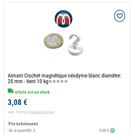
Aimant Crochet magnétique néodyme blanc diamètre:
20 mm - tient 10 kg⭐⭐⭐⭐⭐
article est en stock
3,08 €
avec TVA
hors
Frais de livraison
Prix échelonnés
de la quantité:
5
3,08 €