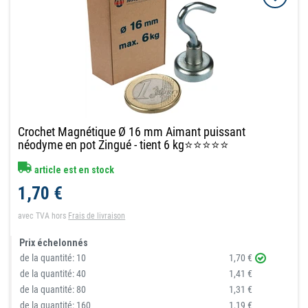
Crochet Magnétique Ø 16 mm Aimant puissant
néodyme en pot Zingué - tient 6 kg⭐⭐⭐⭐⭐
article est en stock
1,70 €
avec TVA
hors
Frais de livraison
Prix échelonnés
de la quantité:
10
1,70 €
de la quantité:
40
1,41 €
de la quantité:
80
1,31 €
de la quantité:
160
1,19 €