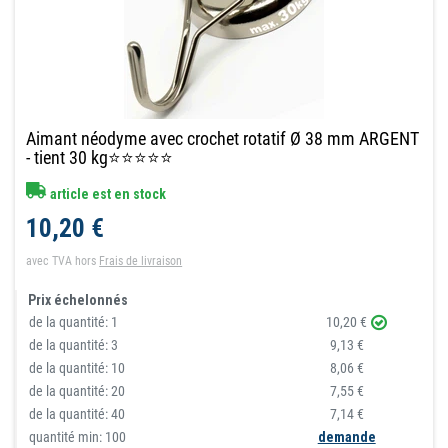
Aimant néodyme avec crochet rotatif Ø 38 mm ARGENT
- tient 30 kg⭐⭐⭐⭐⭐
article est en stock
10,20 €
avec TVA
hors
Frais de livraison
Prix échelonnés
de la quantité:
1
10,20 €
de la quantité:
3
9,13 €
de la quantité:
10
8,06 €
de la quantité:
20
7,55 €
de la quantité:
40
7,14 €
quantité min: 100
demande