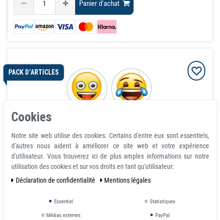
Panier d'achat
PACK D’ARTICLES
Cookies
Notre site web utilise des cookies. Certains d'entre eux sont essentiels,
d'autres nous aident à améliorer ce site web et votre expérience
d'utilisateur. Vous trouverez ici de plus amples informations sur notre
utilisation des cookies et sur vos droits en tant qu'utilisateur:
Aimants Emoji, lot de 4
Déclaration de confidentialité
Mentions légales
article est en stock
13,75 €
Essentiel
Statistiques
Médias externes
PayPal
avec TVA
hors
Frais de livraison