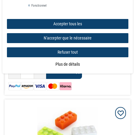
Fonctionnel
Prix échelonnés
de la quantité:
1
13,75 €
Accepter tous les
de la quantité:
3
12,31 €
de la quantité:
10
10,86 €
N'accepter que le nécessaire
de la quantité:
20
10,18 €
de la quantité:
40
9,62 €
Refuser tout
quantité min: 100
demande
Plus de détails
Panier d'achat