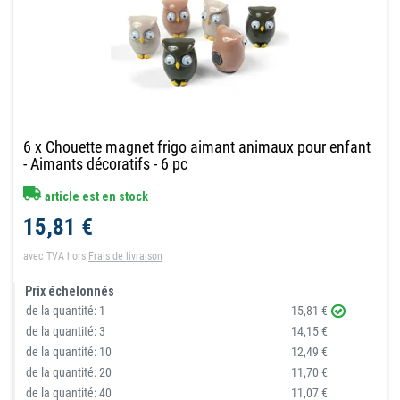
6 x Chouette magnet frigo aimant animaux pour enfant
- Aimants décoratifs - 6 pc
article est en stock
15,81 €
avec TVA
hors
Frais de livraison
Prix échelonnés
de la quantité:
1
15,81 €
de la quantité:
3
14,15 €
de la quantité:
10
12,49 €
de la quantité:
20
11,70 €
de la quantité:
40
11,07 €