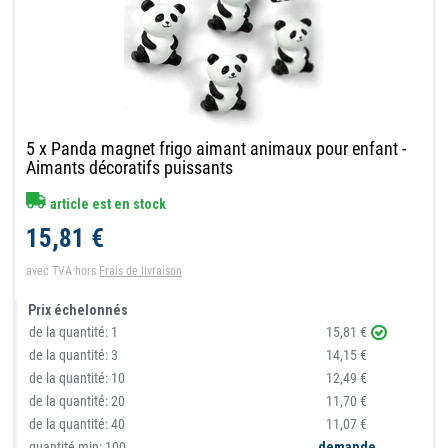
5 x Panda magnet frigo aimant animaux pour enfant -
Aimants décoratifs puissants
article est en stock
15,81 €
avec TVA
hors
Frais de livraison
Prix échelonnés
de la quantité:
1
15,81 €
de la quantité:
3
14,15 €
de la quantité:
10
12,49 €
de la quantité:
20
11,70 €
de la quantité:
40
11,07 €
quantité min: 100
demande