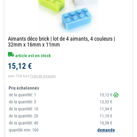
Aimants déco brick | lot de 4 aimants, 4 couleurs |
32mm x 16mm x 11mm
article est en stock
15,12 €
avec TVA
hors
Frais de livraison
Prix échelonnés
de la quantité:
1
15,12 €
de la quantité:
3
13,53 €
de la quantité:
10
11,94 €
de la quantité:
20
11,19 €
de la quantité:
40
10,58 €
quantité min: 100
demande