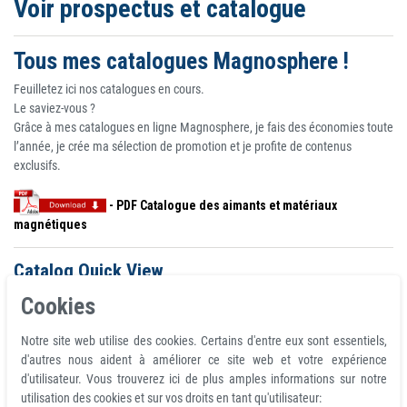
Voir prospectus et catalogue
Tous mes catalogues Magnosphere !
Feuilletez ici nos catalogues en cours.
Le saviez-vous ?
Grâce à mes catalogues en ligne Magnosphere, je fais des économies toute
l’année, je crée ma sélection de promotion et je profite de contenus
exclusifs.
- PDF Catalogue des aimants et matériaux
magnétiques
Catalog Quick View
It appears you don't have a PDF plugin for this browser. No biggie... you can
Cookies
click here to download the PDF file.
Notre site web utilise des cookies. Certains d'entre eux sont essentiels,
Qui fournit des Aimants en néodyme de grande
d'autres nous aident à améliorer ce site web et votre expérience
d'utilisateur. Vous trouverez ici de plus amples informations sur notre
qualité?
utilisation des cookies et sur vos droits en tant qu'utilisateur: