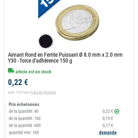
Aimant Rond en Ferrite Puissant Ø 8.0 mm x 2.0 mm
Y30 - force d'adhérence 150 g
article est en stock
0,22 €
avec TVA
hors
Frais de livraison
Prix échelonnés
de la quantité:
40
0,22 €
de la quantité:
160
0,19 €
de la quantité:
600
0,17 €
quantité min: 100
demande