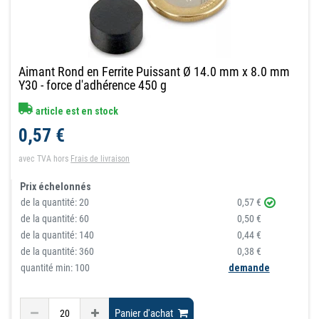
Aimant Rond en Ferrite Puissant Ø 14.0 mm x 8.0 mm
Y30 - force d'adhérence 450 g
article est en stock
0,57 €
avec TVA
hors
Frais de livraison
Prix échelonnés
de la quantité:
20
0,57 €
de la quantité:
60
0,50 €
de la quantité:
140
0,44 €
de la quantité:
360
0,38 €
quantité min: 100
demande
Panier d'achat