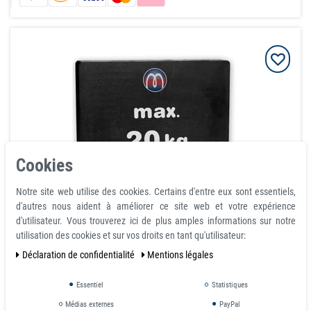
Cookies
Notre site web utilise des cookies. Certains d'entre eux sont essentiels,
Aimant bloc magnétique Ferrite 150 mm x 100 mm x 20
d'autres nous aident à améliorer ce site web et votre expérience
mm Y35 - force d'adhérence 20 kg
d'utilisateur. Vous trouverez ici de plus amples informations sur notre
utilisation des cookies et sur vos droits en tant qu'utilisateur:
article est en stock
Déclaration de confidentialité
Mentions légales
21,22 €
avec TVA
hors
Frais de livraison
Essentiel
Statistiques
Médias externes
PayPal
Prix échelonnés