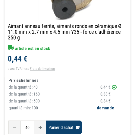
Aimant anneau ferrite, aimants ronds en céramique Ø
11.0 mm x 2.7 mm x 4.5 mm Y35 - force d'adhérence
350 g
article est en stock
0,44 €
avec TVA
hors
Frais de livraison
Prix échelonnés
de la quantité:
40
0,44 €
de la quantité:
160
0,38 €
de la quantité:
600
0,34 €
quantité min: 100
demande
Panier d'achat