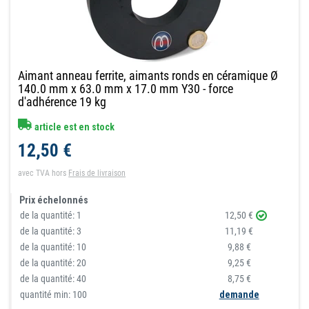
Aimant anneau ferrite, aimants ronds en céramique Ø
140.0 mm x 63.0 mm x 17.0 mm Y30 - force
d'adhérence 19 kg
article est en stock
12,50 €
avec TVA
hors
Frais de livraison
Prix échelonnés
de la quantité:
1
12,50 €
de la quantité:
3
11,19 €
de la quantité:
10
9,88 €
de la quantité:
20
9,25 €
de la quantité:
40
8,75 €
quantité min: 100
demande