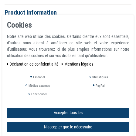
Product Information
Aimant rond Disque Ø 60 mm, hauteur 10 mm Néodyme N40 (NdFeB)
Cookies
Nickelé - tient 50 kg
Matériau NdFeB
Notre site web utilise des cookies. Certains d'entre eux sont essentiels,
Former un disque
d'autres nous aident à améliorer ce site web et votre expérience
Diamètre 60 mm
d'utilisateur. Vous trouverez ici de plus amples informations sur notre
Hauteur 10 mm
utilisation des cookies et sur vos droits en tant qu'utilisateur:
Tolérance +/- 0,1 mm
Déclaration de confidentialité
Mentions légales
Direction de l'aimantation axiale (parallèle à la hauteur)
Revêtement Nickel (Ni-Cu-Ni)
Essentiel
Statistiques
Magnétisation N40
Force env. 50 kg
Médias externes
PayPal
Poids 0,214885 kg
Fonctionnel
Max. température de travail 80°C
Détails:
Accepter tous les
Tous les aimants peuvent s'écailler et se briser, mais s'ils sont utilisés
N'accepter que le nécessaire
correctement, ils peuvent durer toute une vie
Tenir à l'écart des stimulateurs cardiaques