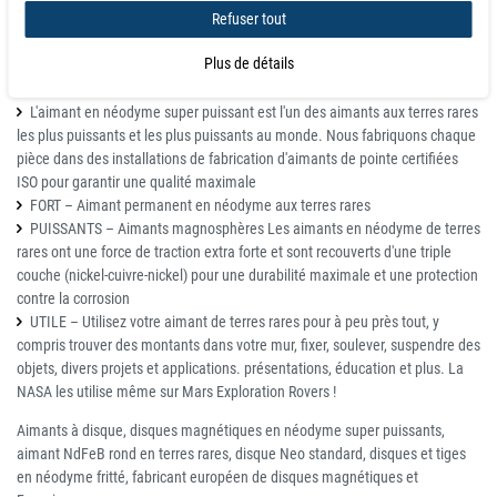
Refuser tout
Pas pour les enfants, surveillance parentale requise
En cas de dommage, veuillez le jeter complètement. Les éclats sont
Plus de détails
toujours magnétisés et s'ils sont avalés, ils peuvent causer de graves
dommages si les aimants se rejoignent à l'intérieur du tube digestif
L'aimant en néodyme super puissant est l'un des aimants aux terres rares
les plus puissants et les plus puissants au monde. Nous fabriquons chaque
pièce dans des installations de fabrication d'aimants de pointe certifiées
ISO pour garantir une qualité maximale
FORT – Aimant permanent en néodyme aux terres rares
PUISSANTS – Aimants magnosphères Les aimants en néodyme de terres
rares ont une force de traction extra forte et sont recouverts d'une triple
couche (nickel-cuivre-nickel) pour une durabilité maximale et une protection
contre la corrosion
UTILE – Utilisez votre aimant de terres rares pour à peu près tout, y
compris trouver des montants dans votre mur, fixer, soulever, suspendre des
objets, divers projets et applications. présentations, éducation et plus. La
NASA les utilise même sur Mars Exploration Rovers !
Aimants à disque, disques magnétiques en néodyme super puissants,
aimant NdFeB rond en terres rares, disque Neo standard, disques et tiges
en néodyme fritté, fabricant européen de disques magnétiques et