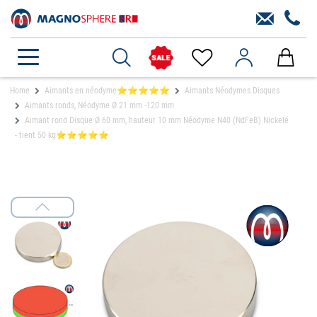
Home
Aimants en néodyme⭐⭐⭐⭐⭐
Aimants Néodymes Disques
Aimants ronds, Néodyme Ø 21 mm -120 mm
Aimant rond Disque Ø 60 mm, hauteur 10 mm Néodyme N40 (NdFeB) Nickelé
- tient 50 kg⭐⭐⭐⭐⭐