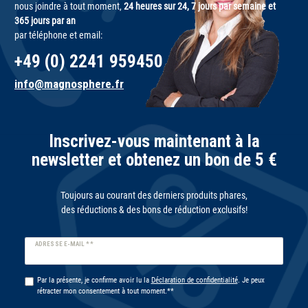
nous joindre à tout moment,
24 heures sur 24, 7 jours par semaine et
365 jours par an
par téléphone et email:
+49 (0) 2241 959450
info@magnosphere.fr
Inscrivez-vous maintenant à la
newsletter et obtenez un bon de 5 €
Toujours au courant des derniers produits phares,
des réductions & des bons de réduction exclusifs!
Ceres::Template.newsletterHoneypotLabel
ADRESSE E-MAIL **
Par la présente, je confirme avoir lu la
Déclaration de confidentialité
. Je peux
rétracter mon consentement à tout moment.**