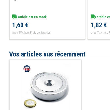
article est en stock
article e
1,60 €
1,82 €
avec TVA
hors
Frais de livraison
avec TVA
hors
F
Vos articles vus récemment