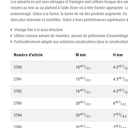
Les aimants en pot avec alésages et fraisages sont utilisés lorsque des aim
vissées au mur ou au plafond à l'aide d'une vis à tête fraisée appropriée.
endommagé. Grâce à la forme, la durée de vie des produits augmente. En mê
donc plus intensive et contrôlée. Grâce à leurs performances supérieures 
Vissage fixe à la sous-structure
Utiliser comme aimant de maintien, aimant de préhension d'assemblag
Particulièrement adapté aux solutions constructives dans la construction 
Numéro d'article
M mm
H mm
+0.1
+0.1
2790
10
/
4.5
/
-0.1
-0
+0.1
+0.1
2791
13
/
4.5
/
-0.1
-0
+0.1
+0.1
2792
16
/
4.5
/
-0.1
-0
+0.1
+0.1
2793
20
/
6
/
-0.1
-0.1
+0.1
+0.2
2794
25
/
7
/
-0.1
-0.2
+0.1
+0.2
2795
32
/
7
/