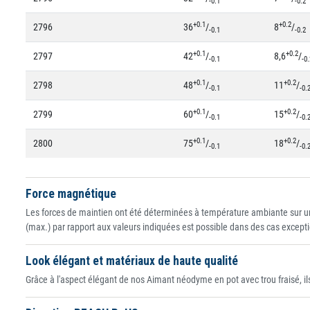
-0.1
-0.2
+0.1
+0.2
2796
36
/
8
/
-0.1
-0.2
+0.1
+0.2
2797
42
/
8,6
/
-0.1
-0.
+0.1
+0.2
2798
48
/
11
/
-0.1
-0.
+0.1
+0.2
2799
60
/
15
/
-0.1
-0.
+0.1
+0.2
2800
75
/
18
/
-0.1
-0.
Force magnétique
Les forces de maintien ont été déterminées à température ambiante sur un
(max.) par rapport aux valeurs indiquées est possible dans des cas excepti
Look élégant et matériaux de haute qualité
Grâce à l'aspect élégant de nos Aimant néodyme en pot avec trou fraisé, ils 