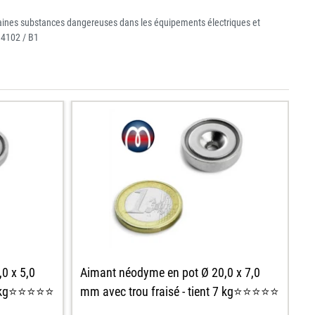
ertaines substances dangereuses dans les équipements électriques et
 4102 / B1
0 x 5,0
Aimant néodyme en pot Ø 20,0 x 7,0
A
t 5 kg⭐⭐⭐⭐⭐
mm avec trou fraisé - tient 7 kg⭐⭐⭐⭐⭐
mm
k