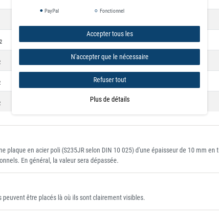
-0.1
0
PayPal
Fonctionnel
+0.1
+1
6.5
/
11.3
/
430
-0.1
0
Accepter tous les
+0.1
+1
6.5
/
11.3
/
650
2
-0.1
0
N'accepter que le nécessaire
+0.1
+1
8.5
/
15.5
/
750
2
-0.1
0
Refuser tout
+0.1
+1
8,5
/
15,5
/
1600
2
-0.1
0
Plus de détails
+0.1
+1
10,5
/
16,5
/
2500
2
-0.1
0
e plaque en acier poli (S235JR selon DIN 10 025) d'une épaisseur de 10 mm en tir
onnels. En général, la valeur sera dépassée.
peuvent être placés là où ils sont clairement visibles.