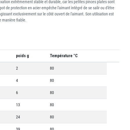
ixation extrêmement stable et durable, car les petites pinces plates sont
ot de protection en acier empêche l'aimant intégré de se salir ou d'être
ssant exclusivement sur le côté ouvert de l'aimant. Son utilisation est
e manière fiable.
poids g
Température °C
2
80
4
80
6
80
13
80
24
80
39
80