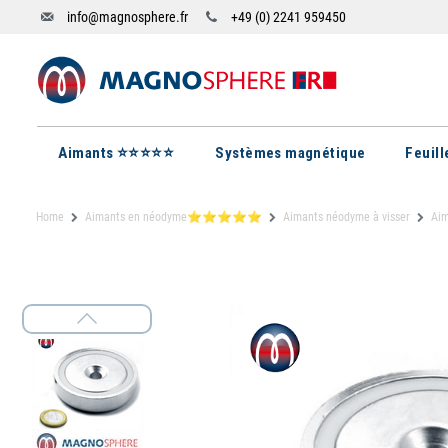
info@magnosphere.fr
+49 (0) 2241 959450
Aimants ⭐⭐⭐⭐⭐
Systèmes magnétique
Feuil
Home
Aimants en néodyme⭐⭐⭐⭐⭐
Aimants néodyme à visser
Aim