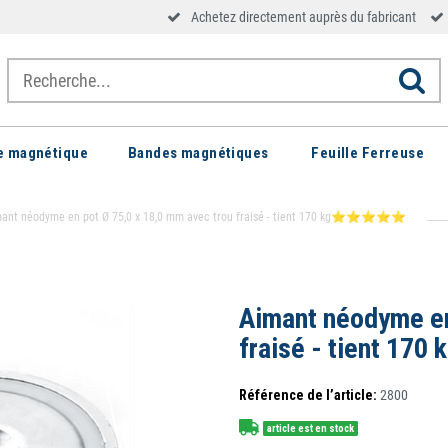
Achetez directement auprès du fabricant
le magnétique
Bandes magnétiques
Feuille Ferreuse
ant néodyme en pot Ø 75,0 x 18,0 mm avec trou fraisé - tient 170 kg⭐⭐⭐⭐⭐
Aimant néodyme en
fraisé - tien
Référence de l’article:
2800
article est en stock