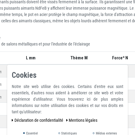
ants puissants doivent être vissés fermement à la surface. Ils garantissent une f
 Les puissants aimants NdFeB y affichent leur immense puissance magnétique. Le p
me temps, le pot en acier protège le champ magnétique, la force d'attraction agi
à celles des aimants classiques, même les objets lourds adhèrent fermement et d
e
de salons métalliques et pour l'industrie de l'éclairage
L mm
Thème M
Force* N
+0.1
+1
2.6
/
5.2
/
19
.1
-0.1
0
Cookies
+0.1
+1
3.5
/
6.6
/
40
.1
-0.1
0
Notre site web utilise des cookies. Certains d'entre eux sont
essentiels, d'autres nous aident à améliorer ce site web et votre
+0.1
+1
3.5
/
6.6
/
75
.1
-0.1
0
expérience d'utilisateur. Vous trouverez ici de plus amples
informations sur notre utilisation des cookies et sur vos droits en
+0.1
+1
4.5
/
9.3
/
105
-0.1
0
tant qu'utilisateur:
Déclaration de confidentialité
Mentions légales
+0.1
+1
4.5
/
9.0
/
160
-0.1
0
+0.1
+1
Essentiel
Statistiques
Médias externes
5.5
/
11.0
/
310