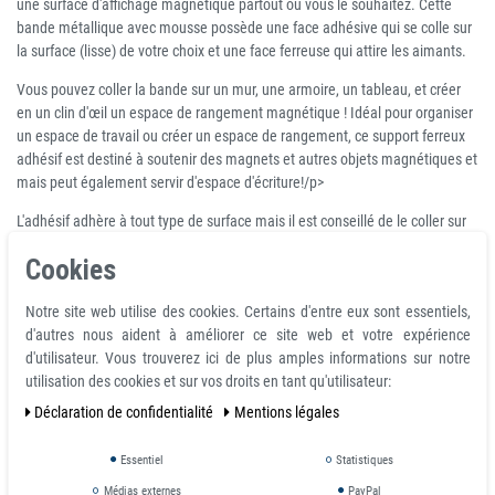
une surface d'affichage magnétique partout où vous le souhaitez. Cette
bande métallique avec mousse possède une face adhésive qui se colle sur
la surface (lisse) de votre choix et une face ferreuse qui attire les aimants.
Vous pouvez coller la bande sur un mur, une armoire, un tableau, et créer
en un clin d'œil un espace de rangement magnétique ! Idéal pour organiser
un espace de travail ou créer un espace de rangement, ce support ferreux
adhésif est destiné à soutenir des magnets et autres objets magnétiques et
mais peut également servir d'espace d'écriture!/p>
L'adhésif adhère à tout type de surface mais il est conseillé de le coller sur
une surface lisse.
Cookies
Caractéristiques du produit
Notre site web utilise des cookies. Certains d'entre eux sont essentiels,
Bande Métallique Adhésive marron 30 mm x 5 m au mètre - apprêt pour
d'autres nous aident à améliorer ce site web et votre expérience
aimants
d'utilisateur. Vous trouverez ici de plus amples informations sur notre
Finition: Marron uni, autocollant
utilisation des cookies et sur vos droits en tant qu'utilisateur:
Longueur: 5 m
Déclaration de confidentialité
Mentions légales
Poids 370 g
Largeur L: 20 mm, 25 mm ou 30 mm
Essentiel
Statistiques
Hauteur H: 0,6 mm
Médias externes
PayPal
Tolérance: L ± 0,3 mm / H ± 0,1 mm