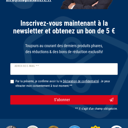
Inscrivez-vous maintenant à la
newsletter et obtenez un bon de 5 €
Toujours au courant des derniers produits phares,
des réductions & des bons de réduction exclusifs!
Ceres::Template.newsletterHoneypotLabel
ADRESSE E-MAIL **
Par la présente, je confirme avoir lu la
Déclaration de confidentialité
. Je peux
rétracter mon consentement à tout moment.**
S’abonner
** Il s’agit d’un champ obligatoire.