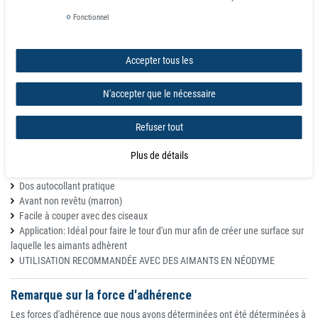
Fonctionnel
Détails
Bande ferreuse, les feuilles ferreuses sont recouvertes d'un film plastique et
Accepter tous les
ont été traitées avec des particules de fer pour obtenir un effet adhésif
magnétique. Ce n'est pas la même chose qu'une surface entièrement
N'accepter que le nécessaire
métallique, comme les réfrigérateurs. C'est pourquoi nous recommandons
à nos clients d'utiliser uniquement des aimants en néodyme avec nos
Refuser tout
feuilles d'acier. Seuls ces aimants génèrent suffisamment d'énergie pour
maintenir des notes magnétiques, des photos, etc. sur la feuille d'acier.
Plus de détails
Ruban adhésif ferreux - 0,6 mm x 30 mm x 5 m
Dos autocollant pratique
Avant non revêtu (marron)
Facile à couper avec des ciseaux
Application: Idéal pour faire le tour d'un mur afin de créer une surface sur
laquelle les aimants adhèrent
UTILISATION RECOMMANDÉE AVEC DES AIMANTS EN NÉODYME
Remarque sur la force d'adhérence
Les forces d'adhérence que nous avons déterminées ont été déterminées à