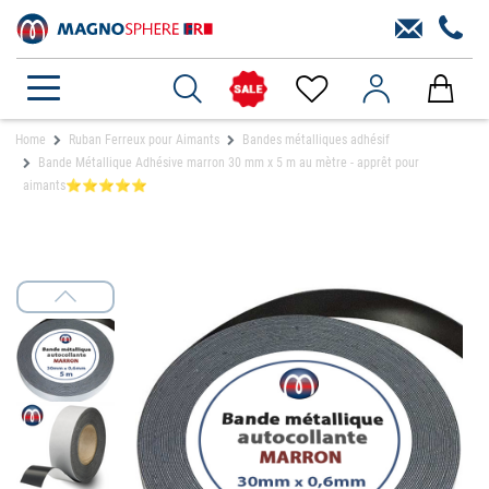
Home
Ruban Ferreux pour Aimants
Bandes métalliques adhésif
Bande Métallique Adhésive marron 30 mm x 5 m au mètre - apprêt pour
aimants⭐⭐⭐⭐⭐