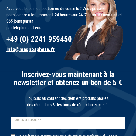
Avez-vous besoin de soutien ou de conseils ? Vous pouvez
nous joindre à tout moment,
24 heures sur 24, 7 jours par semaine et
365 jours par an
par téléphone et email:
+49 (0) 2241 959450
info@magnosphere.fr
Inscrivez-vous maintenant à la
newsletter et obtenez un bon de 5 €
Toujours au courant des derniers produits phares,
des réductions & des bons de réduction exclusifs!
Ceres::Template.newsletterHoneypotLabel
ADRESSE E-MAIL **