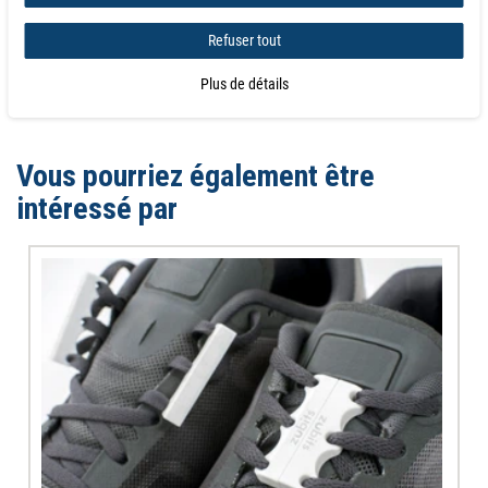
Refuser tout
ACHETEZ MAINTENANT CHEZ MAGNOSPHERE -
Contre-aimant pour
Plus de détails
évier spécial corian ou granit
Vous pourriez également être
intéressé par