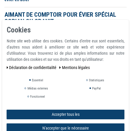
AIMANT DE COMPTOIR POUR ÉVIER SPÉCIAL
CORIAN OU GRANIT
Cookies
Contre-aimants - à utiliser pour fixer l'arrière de votre évier afin de maintenir
fermement les produits Magnetic Cloth Rail. La paire de contre-aimants ne
Notre site web utilise des cookies. Certains d'entre eux sont essentiels,
doit être fixée qu'une seule fois, puis utilisez les autocollants fournis pour la
d'autres nous aident à améliorer ce site web et votre expérience
positionner de manière permanente.
d'utilisateur. Vous trouverez ici de plus amples informations sur notre
utilisation des cookies et sur vos droits en tant qu'utilisateur:
Déclaration de confidentialité
Mentions légales
Essentiel
Statistiques
Médias externes
PayPal
Fonctionnel
Accepter tous les
N'accepter que le nécessaire