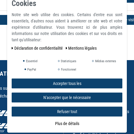
Cookies
Notre site web utilise des cookies. Certains d'entre eux sont
Enregistrer
Commander en tant que visi
essentiels, d'autres nous aident à améliorer ce site web et votre
expérience d'utilisateur. Vous trouverez ici de plus amples
informations sur notre utilisation des cookies et sur vos droits en
tant qu'utilisateur:
Déclaration de confidentialité
Mentions légales
Essentiel
Statistiques
Médias externes
PayPal
Fonctionnel
ATIONS LIVRAISON
PROPOS DE NOUS
Accepter tous les
 sur la livraison
Blog
 échanger
Qui sommes-nous ?
N'accepter que le nécessaire
Aimant ou Aimants
Marchés desservis pour aimants
Refuser tout
Prix des terres rares
Plus de détails
Conditions générales de ventes