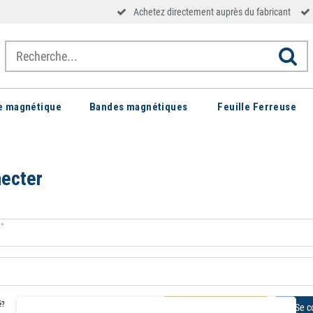
Achetez directement auprès du fabricant
le magnétique
Bandes magnétiques
Feuille Ferreuse
ecter
L*
é?
Se c