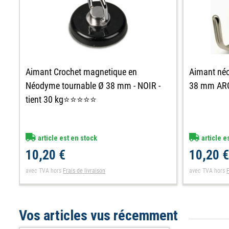
Aimant Crochet magnetique en
Aimant néo
Néodyme tournable Ø 38 mm - NOIR -
38 mm ARG
tient 30 kg⭐⭐⭐⭐⭐
article est en stock
article e
10,20 €
10,20 
avec TVA
hors
Frais de livraison
avec TVA
hors
F
Vos articles vus récemment