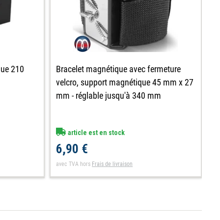
que 210
Bracelet magnétique avec fermeture
B
velcro, support magnétique 45 mm x 27
cm
mm - réglable jusqu'à 340 mm
j
article est en stock
6,90 €
1
avec TVA
hors
Frais de livraison
av