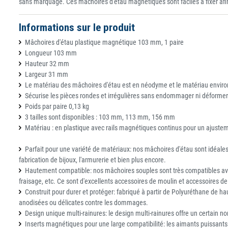
sans marquage. Ces mâchoires d'étau magnétiques sont faciles à fixer afi
Informations sur le produit
Mâchoires d'étau plastique magnétique 103 mm, 1 paire
Longueur 103 mm
Hauteur 32 mm
Largeur 31 mm
Le matériau des mâchoires d'étau est en néodyme et le matériau enviro
Sécurise les pièces rondes et irrégulières sans endommager ni déformer
Poids par paire 0,13 kg
3 tailles sont disponibles : 103 mm, 113 mm, 156 mm
Matériau : en plastique avec rails magnétiques continus pour un ajustem
Parfait pour une variété de matériaux: nos mâchoires d'étau sont idéales p
fabrication de bijoux, l'armurerie et bien plus encore.
Hautement compatible: nos mâchoires souples sont très compatibles avec un
fraisage, etc. Ce sont d'excellents accessoires de moulin et accessoires d
Construit pour durer et protéger: fabriqué à partir de Polyuréthane de ha
anodisées ou délicates contre les dommages.
Design unique multi-rainures: le design multi-rainures offre un certain no
Inserts magnétiques pour une large compatibilité: les aimants puissants