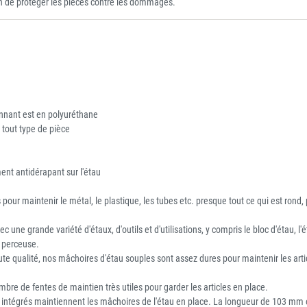
n de protéger les pièces contre les dommages.
nnant est en polyuréthane
 tout type de pièce
ent antidérapant sur l'étau
our maintenir le métal, le plastique, les tubes etc. presque tout ce qui est rond, pl
e grande variété d'étaux, d'outils et d'utilisations, y compris le bloc d'étau, l'é
e perceuse.
ute qualité, nos mâchoires d'étau souples sont assez dures pour maintenir les arti
mbre de fentes de maintien très utiles pour garder les articles en place.
 intégrés maintiennent les mâchoires de l'étau en place. La longueur de 103 mm of