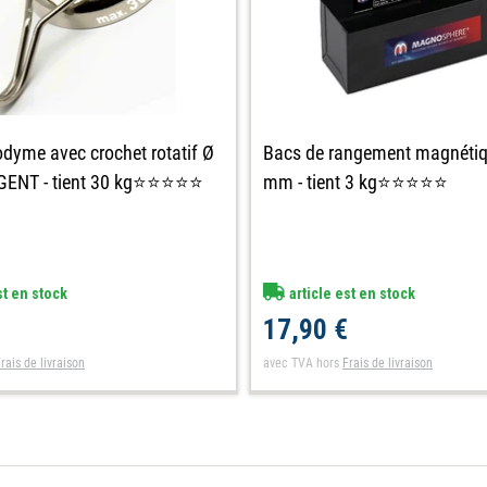
dyme avec crochet rotatif Ø
Bacs de rangement magnéti
ENT - tient 30 kg⭐⭐⭐⭐⭐
mm - tient 3 kg⭐⭐⭐⭐⭐
st en stock
article est en stock
€
17,90 €
rais de livraison
avec TVA
hors
Frais de livraison