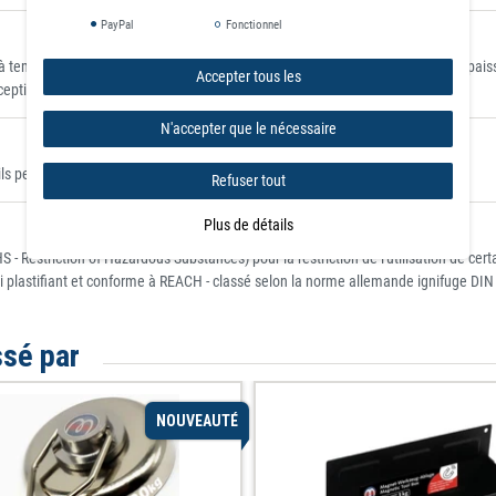
PayPal
Fonctionnel
 température ambiante sur une plaque polie en acier S235JR (ST37) d'une épaiss
Accepter tous les
xceptionnels.
N'accepter que le nécessaire
 peuvent être placés là où ils sont clairement visibles.
Refuser tout
Plus de détails
 - Restriction of Hazardous Substances) pour la restriction de l'utilisation de c
i plastifiant et conforme à REACH - classé selon la norme allemande ignifuge DIN
ssé par
NOUVEAUTÉ