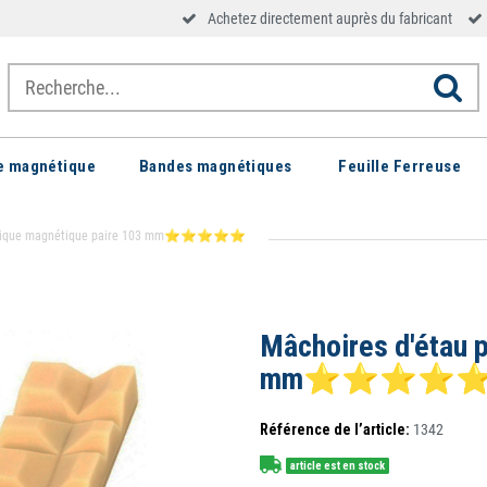
Achetez directement auprès du fabricant
le magnétique
Bandes magnétiques
Feuille Ferreuse
lastique magnétique paire 103 mm⭐⭐⭐⭐⭐
Mâchoires d'étau 
mm⭐⭐⭐⭐
Référence de l’article:
1342
article est en stock