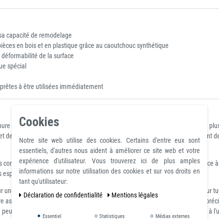
t sa capacité de remodelage
s pièces en bois et en plastique grâce au caoutchouc synthétique
 déformabilité de la surface
ue spécial
 prêtes à être utilisées immédiatement
Cookies
nure longitudinale et une rainure transversale et offrent une force de maintien pl
e et de protéger la pièce. Les rainures longitudinales et transversales permettent 
Notre site web utilise des cookies. Certains d'entre eux sont
essentiels, d'autres nous aident à améliorer ce site web et votre
expérience d'utilisateur. Vous trouverez ici de plus amples
ontinues au dos pour garantir une installation facile et un maintien sûr. Grâce
informations sur notre utilisation des cookies et sur vos droits en
us espérons que vous vous amuserez avec les douces mâchoires !
tant qu'utilisateur:
une puissance de maintien accrue. Serrage sécurisé des pièces rondes. Pour tuyau
Déclaration de confidentialité
Mentions légales
urent un maintien sûr et antidérapant sur l'étau. Cela permet un travail précis
euvent être facilement remplacées et peuvent donc toujours être adaptées à l'u
Essentiel
Statistiques
Médias externes