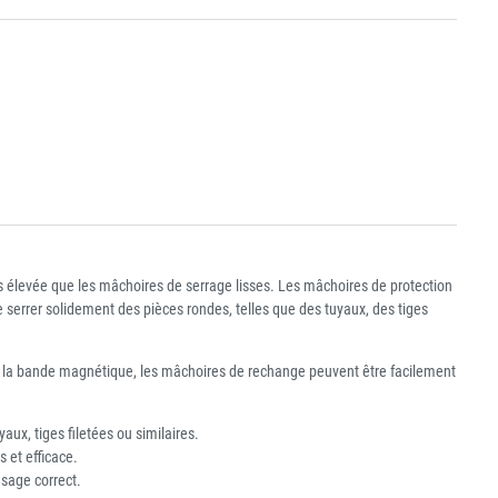
us élevée que les mâchoires de serrage lisses. Les mâchoires de protection
de serrer solidement des pièces rondes, telles que des tuyaux, des tiges
 à la bande magnétique, les mâchoires de rechange peuvent être facilement
x, tiges filetées ou similaires.
 et efficace.
sage correct.