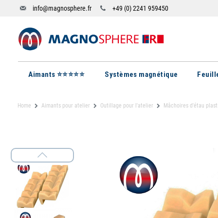
info@magnosphere.fr
+49 (0) 2241 959450
Aimants ⭐⭐⭐⭐⭐
Systèmes magnétique
Feuil
Home
Aimants pour atelier
Outillage pour l'atelier
Mâchoires d'étau p