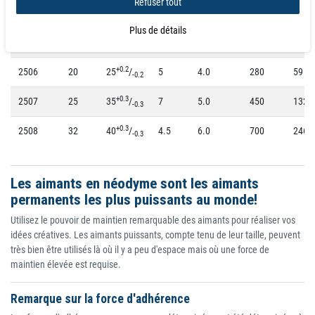
Refuser tout
+0.2
2504
13
20
/
6
2.5
70
20
-0.2
Plus de détails
+0.2
2505
16
20
/
2
3.0
150
30
-0.2
+0.2
2506
20
25
/
5
4.0
280
59
-0.2
+0.3
2507
25
35
/
7
5.0
450
132
-0.3
+0.3
2508
32
40
/
4.5
6.0
700
246
-0.3
Les aimants en néodyme sont les aimants
permanents les plus puissants au monde!
Utilisez le pouvoir de maintien remarquable des aimants pour réaliser vos
idées créatives. Les aimants puissants, compte tenu de leur taille, peuvent
très bien être utilisés là où il y a peu d'espace mais où une force de
maintien élevée est requise.
Remarque sur la force d'adhérence