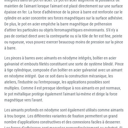
intégrées dans un pot en acier. Le pot en acier augmente la puissance de
maintien de l'aimant lorsque l'aimant est placé directement sur une surface
épaisse en fer. La force d'adhérence de la pince à barre est renforcée car le
cylindre en acier concentre ses forces magnétiques sur la surface adhésive.
De plus, le pot en acier empêche la barre magnétique de préhension
d'attirer les particules ou objets ferromagnétiques environnants. S'il n'y a
pas de contact direct avec la contrepartie ou si la tôle de fer est fine, peinte
ou rugueuse, vous pouvez exercer beaucoup moins de pression sur la pince
à barre.
Les pinces à barres avec aimants en néodyme intégrés, boîtier en acier
galvanisé et embouts filetés constituent une sorte de système blindé. Pince
à tige cylindrique, composée d'un boîtier en acier galvanisé avec un aimant
en néodyme intégré. Que ce soit dans la construction mécanique, les
ateliers, l'industrie ou l'entreposage, les applications possibles sont
multiples. Comme il est presque identique à nos aimants en pot normaux,
le pot métallique protège également l'aimant lui-même et dirige la force
magnétique vers l'avant.
Les aimants profonds en néodyme sont également utilisés comme aimants
à trou borgne. Les différentes variantes de fixation permettent un grand
nombre d'applications constructives et des connexions faciles à desserrer.