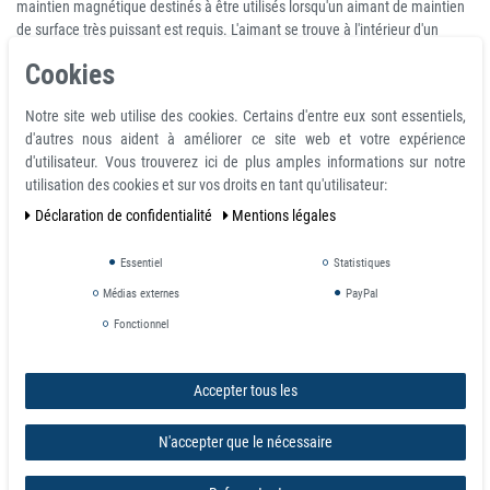
maintien magnétique destinés à être utilisés lorsqu'un aimant de maintien
de surface très puissant est requis. L'aimant se trouve à l'intérieur d'un
boîtier en acier qui fournit un magnétisme extra puissant sur une seule face
Cookies
et protège également l'aimant des dommages.
L'une des utilisations les plus importantes des aimants est l'application de
Notre site web utilise des cookies. Certains d'entre eux sont essentiels,
maintien ou de préhension. Le principe de base de l'aimant de maintien ou
d'autres nous aident à améliorer ce site web et votre expérience
en pot est de diriger et de concentrer le flux des deux pôles magnétiques
d'utilisateur. Vous trouverez ici de plus amples informations sur notre
vers une face active. Ceci est généralement réalisé avec des pièces
utilisation des cookies et sur vos droits en tant qu'utilisateur:
polaires en acier ou une coupelle à support en acier.
Rouille
: Ces aimants
Déclaration de confidentialité
Mentions légales
ne sont pas inoxydables et sont donc conçus pour une utilisation en
intérieur sec.
Essentiel
Statistiques
Médias externes
PayPal
Numéro
Distance
Force*
poid
d'article
Mmm
H mm
A¹mm
mm
N
g
Fonctionnel
+0.2
2501
6
20
/
10
1.5
10
4.5
-0.2
Accepter tous les
+0.2
2502
8
20
/
10
1.5
25
8
-0.2
N'accepter que le nécessaire
+0.2
2503
10
20
/
8
2.0
45
12
-0.2