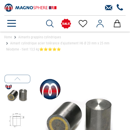
Home
Aimants grappins cylindriques
Aimant cylindrique acier tolérance d'ajustement H6 Ø 20 mm x 25 mm
Néodyme - tient 13,5 kg⭐⭐⭐⭐⭐