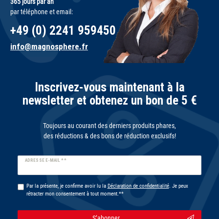
365 jours par an
par téléphone et email:
+49 (0) 2241 959450
info@magnosphere.fr
Inscrivez-vous maintenant à la
newsletter et obtenez un bon de 5 €
Toujours au courant des derniers produits phares,
des réductions & des bons de réduction exclusifs!
Ceres::Template.newsletterHoneypotLabel
ADRESSE E-MAIL **
Par la présente, je confirme avoir lu la
Déclaration de confidentialité
. Je peux
rétracter mon consentement à tout moment.**
S’abonner