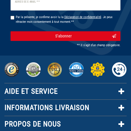
Ceres::Template.newsletterHoneypotLabel
ADRESSE E-MAIL **
Par la présente, je confirme avoir lu la
Déclaration de confidentialité
. Je peux
rétracter mon consentement à tout moment.**
S’abonner
** Il s’agit d’un champ obligatoire.
AIDE ET SERVICE
INFORMATIONS LIVRAISON
PROPOS DE NOUS