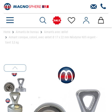
Home
Aimants de bureau
Aimants avec œillet
Aimant conique, coloré, avec œillet Ø 17 x 22 mm Néodyme N35 Argent -
tient 3,5 kg