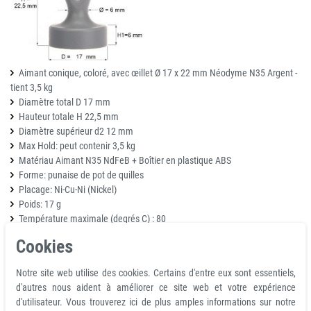
Aimant conique, coloré, avec œillet Ø 17 x 22 mm Néodyme N35 Argent -
tient 3,5 kg
Diamètre total D 17 mm
Hauteur totale H 22,5 mm
Diamètre supérieur d2 12 mm
Max Hold: peut contenir 3,5 kg
Matériau Aimant N35 NdFeB + Boîtier en plastique ABS
Forme: punaise de pot de quilles
Placage: Ni-Cu-Ni (Nickel)
Poids: 17 g
Température maximale (degrés C) : 80
Fixation: Face magnétique
Cookies
Détails:
Notre site web utilise des cookies. Certains d'entre eux sont essentiels,
d'autres nous aident à améliorer ce site web et votre expérience
Aimant à oeillets en plastique, anneau d17x22mm aimant à préhension au
d'utilisateur. Vous trouverez ici de plus amples informations sur notre
néodyme, aimant au néodyme avec poignée à oeillets en plastique, aimant