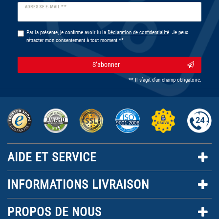
Ceres::Template.newsletterHoneypotLabel
ADRESSE E-MAIL **
Par la présente, je confirme avoir lu la
Déclaration de confidentialité
. Je peux
rétracter mon consentement à tout moment.**
S’abonner
** Il s’agit d’un champ obligatoire.
AIDE ET SERVICE
INFORMATIONS LIVRAISON
PROPOS DE NOUS