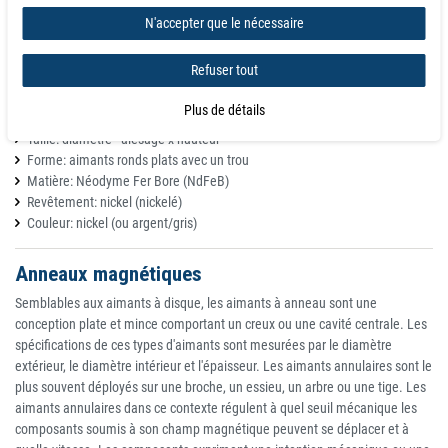
automobiles et commerciales ainsi que l'utilisation par les consommateurs.
N'accepter que le nécessaire
Le processus de galvanoplastie à trois couches peut renforcer l'antirouille
Refuser tout
et l'anticorrosion, renforcer la force de l'aimant et réduire la fragilité
Petit à grand et fort!
Plus de détails
Forme: Rond
Taille: diamètre - alésage x hauteur
Forme: aimants ronds plats avec un trou
Matière: Néodyme Fer Bore (NdFeB)
Revêtement: nickel (nickelé)
Couleur: nickel (ou argent/gris)
Anneaux magnétiques
Semblables aux aimants à disque, les aimants à anneau sont une
conception plate et mince comportant un creux ou une cavité centrale. Les
spécifications de ces types d'aimants sont mesurées par le diamètre
extérieur, le diamètre intérieur et l'épaisseur. Les aimants annulaires sont le
plus souvent déployés sur une broche, un essieu, un arbre ou une tige. Les
aimants annulaires dans ce contexte régulent à quel seuil mécanique les
composants soumis à son champ magnétique peuvent se déplacer et à