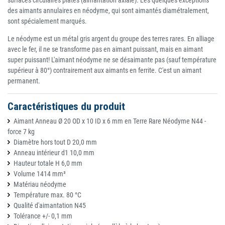
surfaces circulaires plates (aimantation axiale). Les quelques exceptions
des aimants annulaires en néodyme, qui sont aimantés diamétralement,
sont spécialement marqués.
Le néodyme est un métal gris argent du groupe des terres rares. En alliage
avec le fer, il ne se transforme pas en aimant puissant, mais en aimant
super puissant! L'aimant néodyme ne se désaimante pas (sauf température
supérieur à 80°) contrairement aux aimants en ferrite. C'est un aimant
permanent.
Caractéristiques du produit
Aimant Anneau Ø 20 OD x 10 ID x 6 mm en Terre Rare Néodyme N44 -
force 7 kg
Diamètre hors tout D 20,0 mm
Anneau intérieur d1 10,0 mm
Hauteur totale H 6,0 mm
Volume 1414 mm³
Matériau néodyme
Température max. 80 °C
Qualité d'aimantation N45
Tolérance +/- 0,1 mm