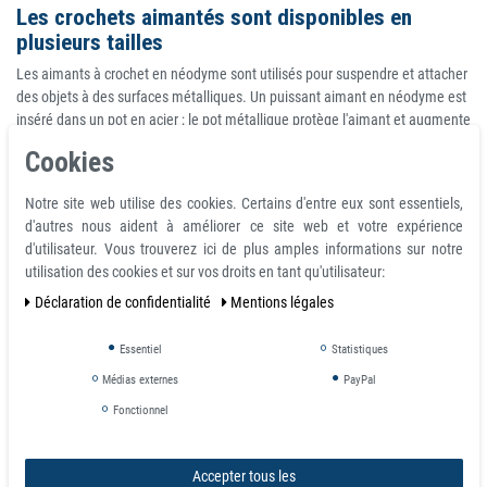
Les crochets aimantés sont disponibles en
plusieurs tailles
Les aimants à crochet en néodyme sont utilisés pour suspendre et attacher
des objets à des surfaces métalliques. Un puissant aimant en néodyme est
inséré dans un pot en acier ; le pot métallique protège l'aimant et augmente
son pouvoir de maintien. Un œillet est vissé dans un filetage du côté fermé
Cookies
du pot. La force magnétique n'agit qu'en bas car le pot métallique fermé en
haut protège le magnétisme.
Notre site web utilise des cookies. Certains d'entre eux sont essentiels,
d'autres nous aident à améliorer ce site web et votre expérience
Force
d'utilisateur. Vous trouverez ici de plus amples informations sur notre
de
utilisation des cookies et sur vos droits en tant qu'utilisateur:
Numéro
D Ø
M
h
traction
Poids
Déclaration de confidentialité
Mentions légales
d'article
mm
d2mm
mm
Hmm
mm
(kg)
(g)
Essentiel
Statistiques
2233
20
6
4
31
15
12
18,1
Médias externes
PayPal
2234
25
8
5
37
17
22
26,3
Fonctionnel
2235
32
10
6
41
18
34
50
Accepter tous les