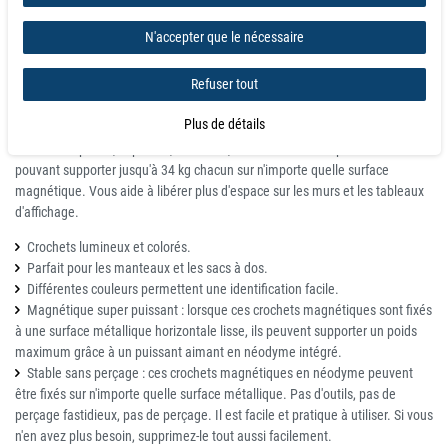
Détails
N'accepter que le nécessaire
Les crochets aux couleurs vives ajoutent une touche de couleur joyeuse à
Refuser tout
n'importe quelle salle de classe. Crochets magnétiques durables parfaits
pour accrocher des manteaux et des sacs à dos. Cinq couleurs différentes
Plus de détails
permettent aux élèves d'identifier facilement quel crochet est le leur.
Tableau de poche, Flip Book, Hall Pass, Décoration. Conception robuste
pouvant supporter jusqu'à 34 kg chacun sur n'importe quelle surface
magnétique. Vous aide à libérer plus d'espace sur les murs et les tableaux
d'affichage.
Crochets lumineux et colorés.
Parfait pour les manteaux et les sacs à dos.
Différentes couleurs permettent une identification facile.
Magnétique super puissant : lorsque ces crochets magnétiques sont fixés
à une surface métallique horizontale lisse, ils peuvent supporter un poids
maximum grâce à un puissant aimant en néodyme intégré.
Stable sans perçage : ces crochets magnétiques en néodyme peuvent
être fixés sur n'importe quelle surface métallique. Pas d'outils, pas de
perçage fastidieux, pas de perçage. Il est facile et pratique à utiliser. Si vous
n'en avez plus besoin, supprimez-le tout aussi facilement.