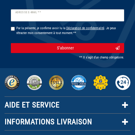
Ceres::Template.newsletterHoneypotLabel
ADRESSE E-MAIL **
Par la présente, je confirme avoir lu la
Déclaration de confidentialité
. Je peux
rétracter mon consentement à tout moment.**
S’abonner
** Il s’agit d’un champ obligatoire.
AIDE ET SERVICE
INFORMATIONS LIVRAISON