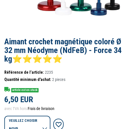
Aimant crochet magnétique coloré Ø
32 mm Néodyme (NdFeB) - Force 34
kg⭐⭐⭐⭐⭐
Référence de l’article:
2235
Quantité minimum d'achat:
2
pieces
article est en stock
6,50 EUR
avec TVA hors
Frais de livraison
VEUILLEZ CHOISIR