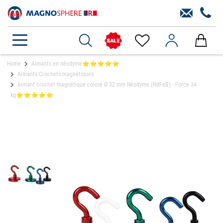
Home
Aimants en néodyme⭐⭐⭐⭐⭐
Aimants Crochets magnétiques
Aimant crochet magnétique coloré Ø 32 mm Néodyme (NdFeB) - Force 34
kg⭐⭐⭐⭐⭐