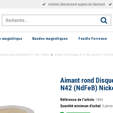
Achetez directement auprès du fabricant
le magnétique
Bandes magnétiques
Feuille Ferreuse
imants ronds, Néodyme Ø 11 mm - 20mm
Aimant rond Disque Ø 15 mm, hauteur 15 mm Né
Aimant rond Disq
N42 (NdFeB) Nickel
Référence de l’article:
1893
Quantité minimum d'achat:
5
piece