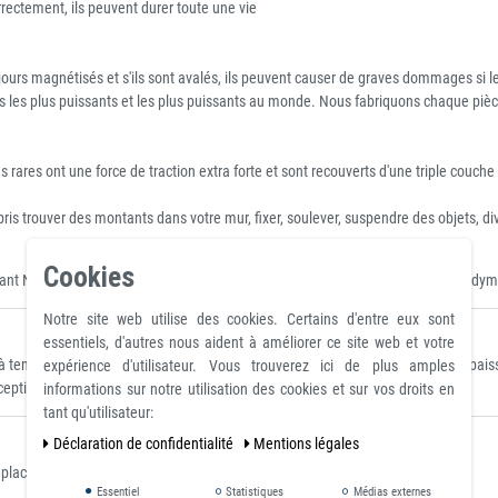
orrectement, ils peuvent durer toute une vie
urs magnétisés et s'ils sont avalés, ils peuvent causer de graves dommages si les 
 les plus puissants et les plus puissants au monde. Nous fabriquons chaque pièce 
 ont une force de traction extra forte et sont recouverts d'une triple couche (n
pris trouver des montants dans votre mur, fixer, soulever, suspendre des objets, di
Cookies
t NdFeB rond en terres rares, disque Neo standard, disques et tiges en néodyme
Notre site web utilise des cookies. Certains d'entre eux sont
essentiels, d'autres nous aident à améliorer ce site web et votre
 température ambiante sur une plaque polie en acier S235JR (ST37) d'une épaiss
expérience d'utilisateur. Vous trouverez ici de plus amples
xceptionnels.
informations sur notre utilisation des cookies et sur vos droits en
tant qu'utilisateur:
Déclaration de confidentialité
Mentions légales
acés là où ils sont clairement visibles.
Essentiel
Statistiques
Médias externes