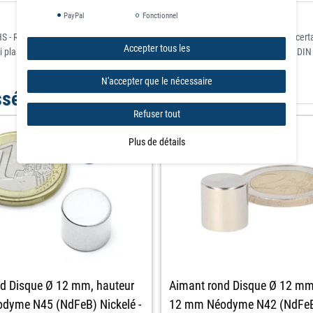
PayPal
Fonctionnel
 - Restriction of Hazardous Substances) pour la restriction de l'utilisation de c
Accepter tous les
i plastifiant et conforme à REACH - classé selon la norme allemande ignifuge DIN
N'accepter que le nécessaire
ssé par
Refuser tout
Plus de détails
d Disque Ø 12 mm, hauteur
Aimant rond Disque Ø 12 mm
dyme N45 (NdFeB) Nickelé -
12 mm Néodyme N42 (NdFeB)