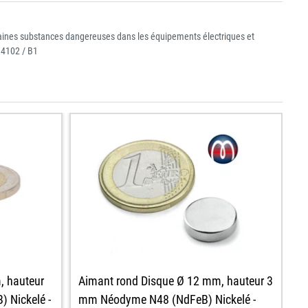
ertaines substances dangereuses dans les équipements électriques et
 4102 / B1
, hauteur
A
Aimant rond Disque Ø 12 mm, hauteur 3
 Nickelé -
m
mm Néodyme N48 (NdFeB) Nickelé -