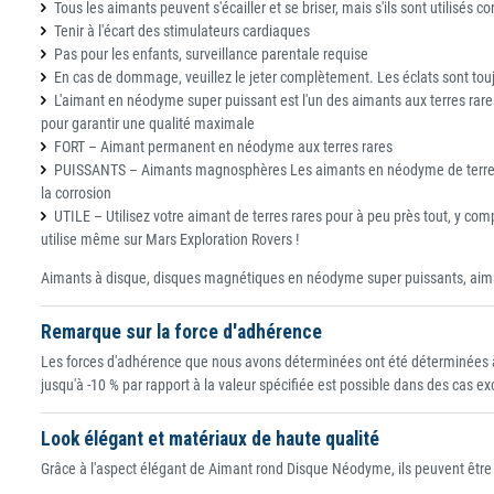
Tous les aimants peuvent s'écailler et se briser, mais s'ils sont utilisés c
Tenir à l'écart des stimulateurs cardiaques
Pas pour les enfants, surveillance parentale requise
En cas de dommage, veuillez le jeter complètement. Les éclats sont toujo
L'aimant en néodyme super puissant est l'un des aimants aux terres rares
pour garantir une qualité maximale
FORT – Aimant permanent en néodyme aux terres rares
PUISSANTS – Aimants magnosphères Les aimants en néodyme de terres rares
la corrosion
UTILE – Utilisez votre aimant de terres rares pour à peu près tout, y com
utilise même sur Mars Exploration Rovers !
Aimants à disque, disques magnétiques en néodyme super puissants, aiman
Remarque sur la force d'adhérence
Les forces d'adhérence que nous avons déterminées ont été déterminées à
jusqu'à -10 % par rapport à la valeur spécifiée est possible dans des cas e
Look élégant et matériaux de haute qualité
Grâce à l'aspect élégant de Aimant rond Disque Néodyme, ils peuvent être pl