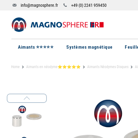
info@magnosphere.fr
+49 (0) 2241 959450
Aimants ⭐⭐⭐⭐⭐
Systèmes magnétique
Feuil
Home
Aimants en néodyme⭐⭐⭐⭐⭐
Aimants Néodymes Disques
A