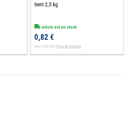
ti
tient 2,5 kg
article est en stock
0
0,82 €
av
avec TVA
hors
Frais de livraison