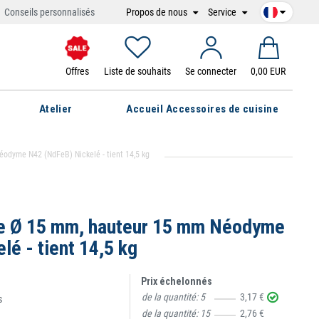
Propos de nous
Service
Conseils personnalisés
Offres
Liste de souhaits
Se connecter
0,00 EUR
Atelier
Accueil Accessoires de cuisine
odyme N42 (NdFeB) Nickelé - tient 14,5 kg
ue Ø 15 mm, hauteur 15 mm Néodyme
é - tient 14,5 kg
Prix échelonnés
de la quantité:
5
3,17 €
s
de la quantité:
15
2,76 €