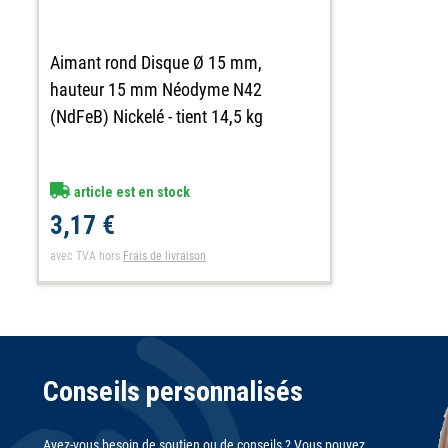
Aimant rond Disque Ø 15 mm,
hauteur 15 mm Néodyme N42
(NdFeB) Nickelé - tient 14,5 kg
article est en stock
3,17 €
avec TVA
hors
Frais de livraison
Conseils personnalisés
Avez-vous besoin de soutien ou de conseils ? Vous pouvez