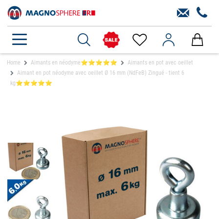
Home
Aimants en néodyme⭐⭐⭐⭐⭐
Aimants en pot avec oeillet
Aimant en pot néodyme avec oeillet Ø 16 mm (NdFeB) Zingué - tient 6
kg⭐⭐⭐⭐⭐