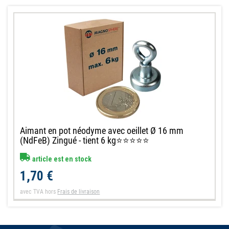
Aimant en pot néodyme avec oeillet Ø 16 mm
(NdFeB) Zingué - tient 6 kg⭐⭐⭐⭐⭐
article est en stock
1,70 €
avec TVA
hors
Frais de livraison