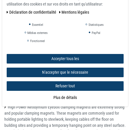
1142
25
8
5
37
17
22
26,3
utilisation des cookies et sur vos droits en tant qu'utilisateur:
Déclaration de confidentialité
Mentions légales
1143
32
10
6
41
18
34
50
Essentiel
Statistiques
1144
36
10
6
47
18
41
65
Médias externes
PayPal
1145
42
10
6
45
20
68
91,5
Fonctionnel
1146
48
12
8
55
24
81
154
Accepter tous les
1455
60
12
8
61
30
110
282
N'accepter que le nécessaire
1456
75
14
10
84
34
160
560
Refuser tout
Plus de détails
Details
High Power Neodymium Eyebolt clamping magnets are extremely strong
and popular clamping magnets. These magnets are commonly used for
holding portable lighting to steelwork, keeping cables off the floor on
building sites and providing a temporary hanging point on any steel surface.