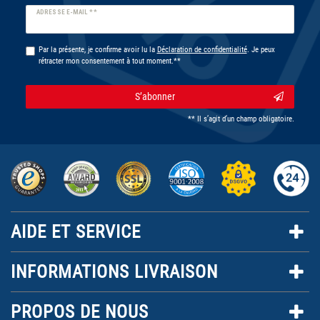
Ceres::Template.newsletterHoneypotLabel
ADRESSE E-MAIL **
Par la présente, je confirme avoir lu la
Déclaration de confidentialité
. Je peux
rétracter mon consentement à tout moment.**
S’abonner
** Il s’agit d’un champ obligatoire.
AIDE ET SERVICE
INFORMATIONS LIVRAISON
PROPOS DE NOUS