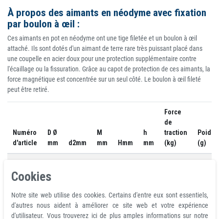
À propos des aimants en néodyme avec fixation
par boulon à œil :
Ces aimants en pot en néodyme ont une tige filetée et un boulon à œil
attaché. Ils sont dotés d'un aimant de terre rare très puissant placé dans
une coupelle en acier doux pour une protection supplémentaire contre
l'écaillage ou la fissuration. Grâce au capot de protection de ces aimants, la
force magnétique est concentrée sur un seul côté. Le boulon à œil fileté
peut être retiré.
Force
de
Numéro
D Ø
M
h
traction
Poids
d'article
mm
d2mm
mm
Hmm
mm
(kg)
(g)
1902
10
5
3
25
13
5.5
4,1
Cookies
1905
16
6
4
27
15
6
9
Notre site web utilise des cookies. Certains d'entre eux sont essentiels,
1141
20
6
4
31
15
10
18,1
d'autres nous aident à améliorer ce site web et votre expérience
d'utilisateur. Vous trouverez ici de plus amples informations sur notre