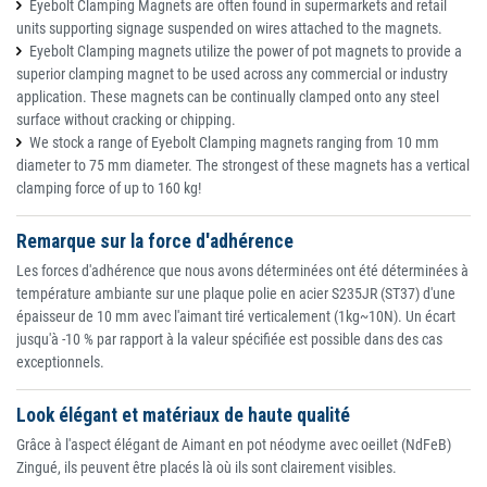
Eyebolt Clamping Magnets are often found in supermarkets and retail
units supporting signage suspended on wires attached to the magnets.
Eyebolt Clamping magnets utilize the power of pot magnets to provide a
superior clamping magnet to be used across any commercial or industry
application. These magnets can be continually clamped onto any steel
surface without cracking or chipping.
We stock a range of Eyebolt Clamping magnets ranging from 10 mm
diameter to 75 mm diameter. The strongest of these magnets has a vertical
clamping force of up to 160 kg!
Remarque sur la force d'adhérence
Les forces d'adhérence que nous avons déterminées ont été déterminées à
température ambiante sur une plaque polie en acier S235JR (ST37) d'une
épaisseur de 10 mm avec l'aimant tiré verticalement (1kg~10N). Un écart
jusqu'à -10 % par rapport à la valeur spécifiée est possible dans des cas
exceptionnels.
Look élégant et matériaux de haute qualité
Grâce à l'aspect élégant de Aimant en pot néodyme avec oeillet (NdFeB)
Zingué, ils peuvent être placés là où ils sont clairement visibles.