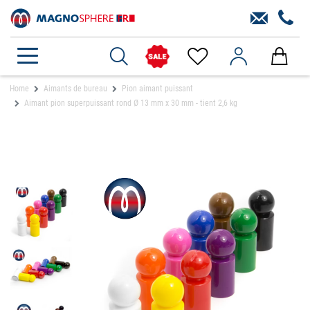
Home
Aimants de bureau
Pion aimant puissant
Aimant pion superpuissant rond Ø 13 mm x 30 mm - tient 2,6 kg