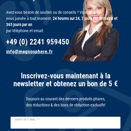
Avez-vous besoin de soutien ou de conseils ? Vous pouvez
nous joindre à tout moment,
24 heures sur 24, 7 jours par semaine et
365 jours par an
par téléphone et email:
+49 (0) 2241 959450
info@magnosphere.fr
Inscrivez-vous maintenant à la
newsletter et obtenez un bon de 5 €
Toujours au courant des derniers produits phares,
des réductions & des bons de réduction exclusifs!
Ceres::Template.newsletterHoneypotLabel
ADRESSE E-MAIL **