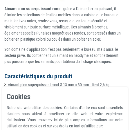
Aimant pion superpuissant rond
- grâce à l'aimant extra puissant, il
élimine les collections de feuilles mobiles dans la cuisine et le bureau et
maintient vos notes, rendez-vous, reçus, etc. en toute sécurité et
visiblement sur toute surface métallique. Ces aimants à broches,
également appelés Punaises magnétiques rondes, sont pressés dans un
boîtier en plastique coloré ou coulés dans un boîtier en acier.
Son domaine d'application n'est pas seulement le bureau, mais aussi le
secteur privé. Ils contiennent un aimant en néodyme et sont nettement
plus puissants que les aimants pour tableau d'affichage classiques.
Caractéristiques du produit
Aimant pion superpuissant rond Ø 13 mm x 30 mm - tient 2,6 kg
Cookies
Force d'adhérence d'environ 2,6 kg (environ 26 N)
Couleurs mélangées
Notre site web utilise des cookies. Certains d'entre eux sont essentiels,
Diamètre 13 mm
d'autres nous aident à améliorer ce site web et votre expérience
Hauteur 30 mm
d'utilisateur. Vous trouverez ici de plus amples informations sur notre
Peut contenir 12 feuilles A4 sur le tableau blanc
utilisation des cookies et sur vos droits en tant qu'utilisateur:
Poids 5 g