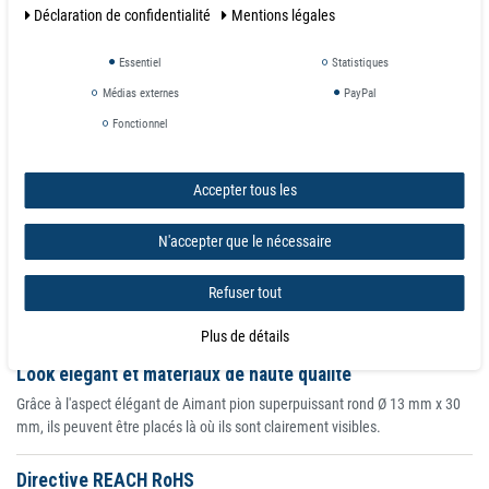
Déclaration de confidentialité
Mentions légales
Détail
Essentiel
Statistiques
Aimants pour tableau d'affichage avec aimants en néodyme puissants
Médias externes
PayPal
intégrés
Énorme pouvoir de maintien
Fonctionnel
Parfait pour afficher et organiser !
Accepter tous les
Remarque sur la force d'adhérence
Les forces d'adhérence que nous avons déterminées ont été déterminées à
N'accepter que le nécessaire
température ambiante sur une plaque polie en acier S235JR (ST37) d'une
épaisseur de 10 mm avec l'aimant tiré verticalement (1kg~10N). Un écart
Refuser tout
jusqu'à -10 % par rapport à la valeur spécifiée est possible dans des cas
exceptionnels.
Plus de détails
Look élégant et matériaux de haute qualité
Grâce à l'aspect élégant de Aimant pion superpuissant rond Ø 13 mm x 30
mm, ils peuvent être placés là où ils sont clairement visibles.
Directive REACH RoHS