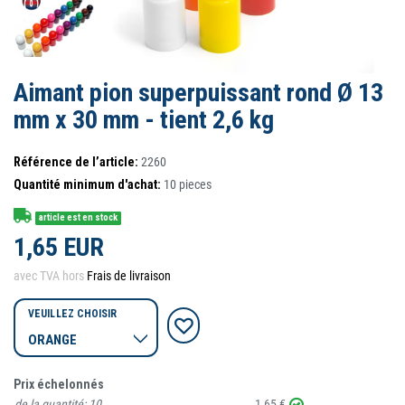
Aimant pion superpuissant rond Ø 13
mm x 30 mm - tient 2,6 kg
Référence de l’article:
2260
Quantité minimum d'achat:
10
pieces
article est en stock
1,65 EUR
avec TVA hors
Frais de livraison
VEUILLEZ CHOISIR
Prix échelonnés
de la quantité:
10
1,65 €