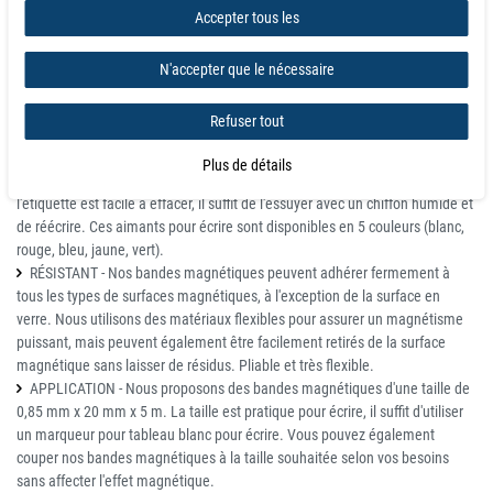
à l'aide d'un cutter normal ou de ciseaux et utilisé ensuite comme un seul
Accepter tous les
panneau magnétique.
N'accepter que le nécessaire
Aimants inscriptibles, bandes magnétiques effaçables à sec, étiquettes
magnétiques pour tableau blanc, tableau magnétique, bandes de
réfrigérateur
Refuser tout
ÉTIQUETTES MAGNÉTIQUES RÉUTILISABLES - Alternative durable aux
Plus de détails
étiquettes en papier qui réduit le gaspillage de papier. L'écriture sur
l'étiquette est facile à effacer, il suffit de l'essuyer avec un chiffon humide et
de réécrire. Ces aimants pour écrire sont disponibles en 5 couleurs (blanc,
rouge, bleu, jaune, vert).
RÉSISTANT - Nos bandes magnétiques peuvent adhérer fermement à
tous les types de surfaces magnétiques, à l'exception de la surface en
verre. Nous utilisons des matériaux flexibles pour assurer un magnétisme
puissant, mais peuvent également être facilement retirés de la surface
magnétique sans laisser de résidus. Pliable et très flexible.
APPLICATION - Nous proposons des bandes magnétiques d'une taille de
0,85 mm x 20 mm x 5 m. La taille est pratique pour écrire, il suffit d'utiliser
un marqueur pour tableau blanc pour écrire. Vous pouvez également
couper nos bandes magnétiques à la taille souhaitée selon vos besoins
sans affecter l'effet magnétique.