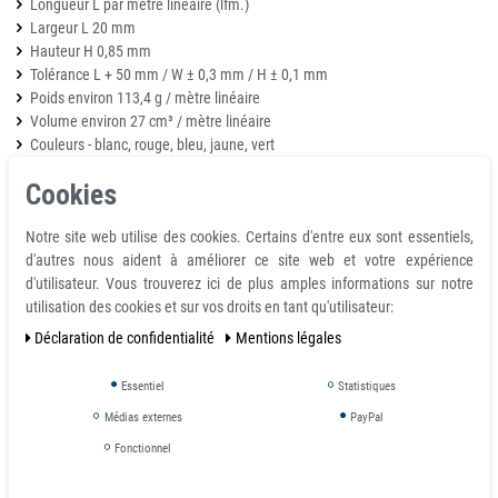
Longueur L par mètre linéaire (lfm.)
Largeur L 20 mm
Hauteur H 0,85 mm
Tolérance L + 50 mm / W ± 0,3 mm / H ± 0,1 mm
Poids environ 113,4 g / mètre linéaire
Volume environ 27 cm³ / mètre linéaire
Couleurs - blanc, rouge, bleu, jaune, vert
Cookies
Remarque:
Le ruban magnétique flexible coloré est disponible en rouleaux de 5 m (5
Notre site web utilise des cookies. Certains d'entre eux sont essentiels,
mètres) de long. Nous proposons également des feutres effaçables à sec
d'autres nous aident à améliorer ce site web et votre expérience
pour tableau blanc (un ensemble de couleurs rouge, vert, bleu et noir) ainsi
d'utilisateur. Vous trouverez ici de plus amples informations sur notre
que des effaceurs pour tableau blanc dans notre boutique en ligne.
utilisation des cookies et sur vos droits en tant qu'utilisateur:
Déclaration de confidentialité
Mentions légales
Utilisation:
Essentiel
Statistiques
Notre ruban magnétique est généralement utilisé comme ruban
d'étiquetage et permet souvent une organisation améliorée et flexible de
Médias externes
PayPal
l'entrepôt ou une présentation plus simple des tâches de planification sur
Fonctionnel
des tableaux ou des tableaux mémo. Il est extrêmement facile à utiliser ; le
ruban magnétique peut être rapidement découpé en bandes magnétiques