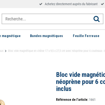
Achetez directement auprès du fabricant
le magnétique
Bandes magnétiques
Feuille Ferreuse
aux
Bloc vide magnétique en chêne 17 x 9,5 x 27,5 cm avec néoprène pour 6 couteaux - l
Bloc vide magnétiq
néoprène pour 6 co
inclus
Référence de l’article:
1661