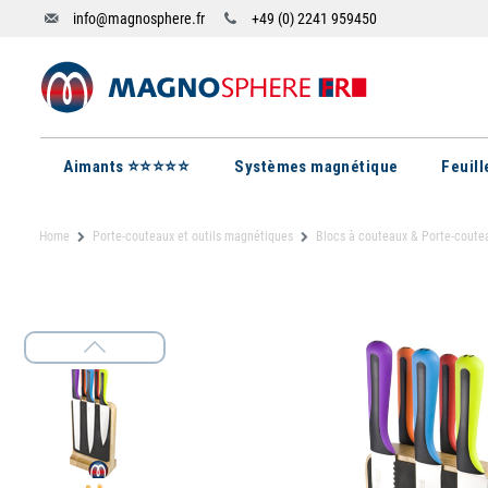
info@magnosphere.fr
+49 (0) 2241 959450
Aimants ⭐⭐⭐⭐⭐
Systèmes magnétique
Feuil
Home
Porte-couteaux et outils magnétiques
Blocs à couteaux & Porte-coute