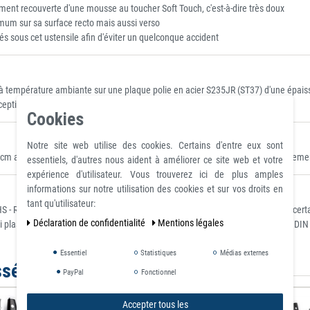
ment recouverte d'une mousse au toucher Soft Touch, c'est-à-dire très doux
imum sur sa surface recto mais aussi verso
és sous cet ustensile afin d'éviter un quelconque accident
 température ambiante sur une plaque polie en acier S235JR (ST37) d'une épaiss
xceptionnels.
Cookies
Notre site web utilise des cookies. Certains d'entre eux sont
cm avec néoprène pour 6 couteaux, ils peuvent être placés là où ils sont clairemen
essentiels, d'autres nous aident à améliorer ce site web et votre
expérience d'utilisateur. Vous trouverez ici de plus amples
informations sur notre utilisation des cookies et sur vos droits en
tant qu'utilisateur:
 - Restriction of Hazardous Substances) pour la restriction de l'utilisation de c
Déclaration de confidentialité
Mentions légales
i plastifiant et conforme à REACH - classé selon la norme allemande ignifuge DIN
Essentiel
Statistiques
Médias externes
ssé par
PayPal
Fonctionnel
Accepter tous les