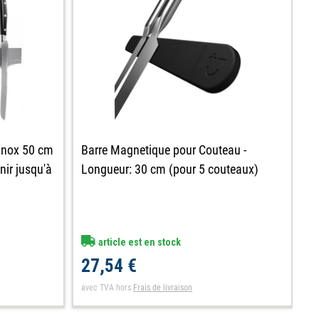
inox 50 cm
Barre Magnetique pour Couteau -
B
nir jusqu'à
Longueur: 30 cm (pour 5 couteaux)
p
article est en stock
27,54 €
3
avec TVA
hors
Frais de livraison
av