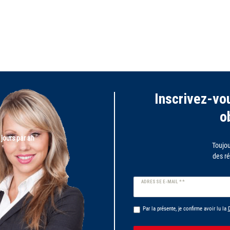
Inscrivez-vou
o
 jours par an
Toujou
des ré
Ceres::Template.newsletterHoney
ADRESSE E-MAIL **
Par la présente, je confirme avoir lu la
D