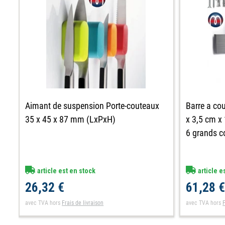
Barre a co
Aimant de suspension Porte-couteaux
x 3,5 cm x 
35 x 45 x 87 mm (LxPxH)
6 grands c
article e
article est en stock
61,28 
26,32 €
avec TVA
hors
F
avec TVA
hors
Frais de livraison