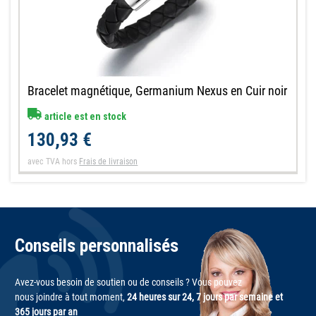
Bracelet magnétique, Germanium Nexus en Cuir noir
article est en stock
130,93 €
avec TVA
hors
Frais de livraison
Conseils personnalisés
Avez-vous besoin de soutien ou de conseils ? Vous pouvez
nous joindre à tout moment,
24 heures sur 24, 7 jours par semaine et
365 jours par an