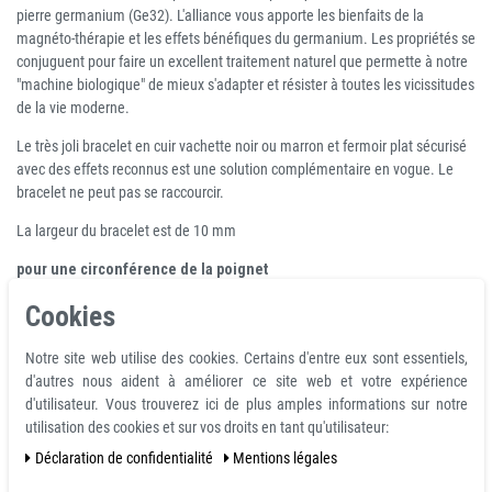
pierre germanium (Ge32). L'alliance vous apporte les bienfaits de la
magnéto-thérapie et les effets bénéfiques du germanium. Les propriétés se
conjuguent pour faire un excellent traitement naturel que permette à notre
"machine biologique" de mieux s'adapter et résister à toutes les vicissitudes
de la vie moderne.
Le très joli bracelet en cuir vachette noir ou marron et fermoir plat sécurisé
avec des effets reconnus est une solution complémentaire en vogue. Le
bracelet ne peut pas se raccourcir.
La largeur du bracelet est de 10 mm
pour une circonférence de la poignet
M = ~17.5 cm / 18.0 cm
Cookies
L = ~19.0 cm
xL = ~20.5 cm
Notre site web utilise des cookies. Certains d'entre eux sont essentiels,
d'autres nous aident à améliorer ce site web et votre expérience
d'utilisateur. Vous trouverez ici de plus amples informations sur notre
Vous pourriez également être
utilisation des cookies et sur vos droits en tant qu'utilisateur:
intéressé par
Déclaration de confidentialité
Mentions légales