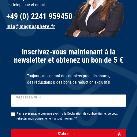
par téléphone et email:
+49 (0) 2241 959450
info@magnosphere.fr
Inscrivez-vous maintenant à la
newsletter et obtenez un bon de 5 €
Toujours au courant des derniers produits phares,
des réductions & des bons de réduction exclusifs!
Ceres::Template.newsletterHoneypotLabel
ADRESSE E-MAIL **
Par la présente, je confirme avoir lu la
Déclaration de confidentialité
. Je peux
rétracter mon consentement à tout moment.**
S’abonner