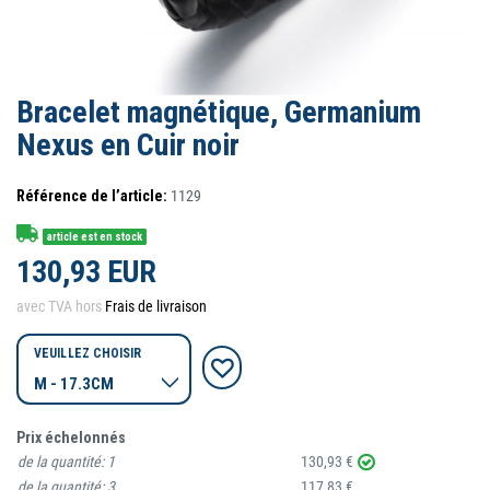
Bracelet magnétique, Germanium
Nexus en Cuir noir
Référence de l’article:
1129
article est en stock
130,93 EUR
avec TVA hors
Frais de livraison
VEUILLEZ CHOISIR
Prix échelonnés
de la quantité:
1
130,93 €
de la quantité:
3
117,83 €