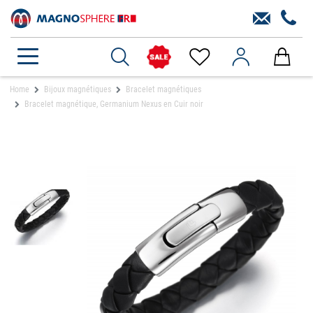
Home
Bijoux magnétiques
Bracelet magnétiques
Bracelet magnétique, Germanium Nexus en Cuir noir