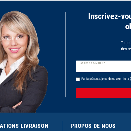
Inscrivez-vou
o
 jours par an
Toujou
des ré
Ceres::Template.newsletterHoney
ADRESSE E-MAIL **
Par la présente, je confirme avoir lu la
D
ATIONS LIVRAISON
PROPOS DE NOUS