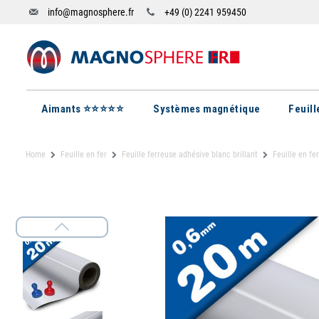
info@magnosphere.fr
+49 (0) 2241 959450
Aimants ⭐⭐⭐⭐⭐
Systèmes magnétique
Feuil
Home
Feuille en fer
Feuille ferreuse adhésive blanc brillant
Feuille en f