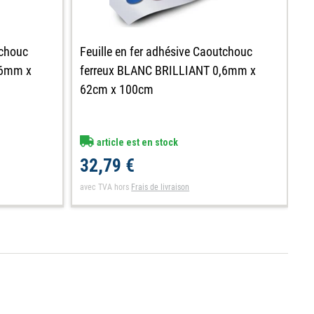
tchouc
Feuille en fer adhésive Caoutchouc
F
,6mm x
ferreux BLANC BRILLIANT 0,6mm x
f
62cm x 100cm
6
article est en stock
32,79 €
7
avec TVA
hors
Frais de livraison
av