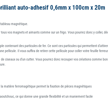
 brilliant auto-adhesif 0,6mm x 100cm x 20m
re tableau magnétique.
er tous vos magnets et aimants comme sur un frigo. Vous pourrez donc y coller, dé
le contenant des particules de fer. Ce sont ces particules qui permettent d'attire
 pellicule. Il vous suffira de retirer cette pellicule pour coller votre feuille fer
re de ciseaux ou d'un cutter. Vous pourrez donc recouper vos créations comme bon 
sure.
, la matière ferromagétique permet la fixation de pièces magnétiques
aoutchouc, ce qui donne une grande flexibilité et un maniement facile