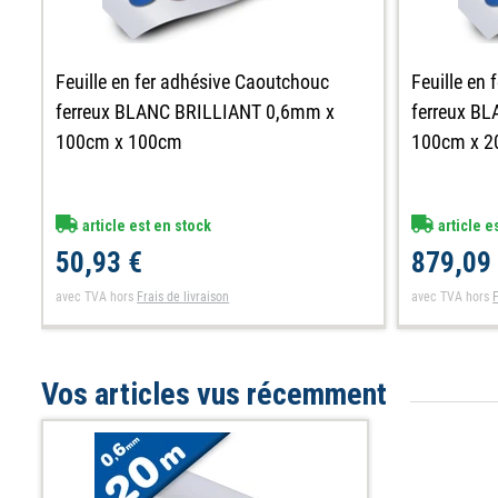
Feuille en fer adhésive Caoutchouc
Feuille en
ferreux BLANC BRILLIANT 0,6mm x
ferreux B
100cm x 100cm
100cm x 
article est en stock
article e
50,93 €
879,09
avec TVA
hors
Frais de livraison
avec TVA
hors
F
Vos articles vus récemment