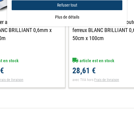
Refuser tout
Plus de détails
 fer adhésive Caoutchouc
Feuille en fer adhésive Caou
LANC BRILLIANT 0,6mm x
ferreux BLANC BRILLIANT 0
20m
50cm x 100cm
st en stock
article est en stock
 €
28,61 €
rais de livraison
avec TVA
hors
Frais de livraison