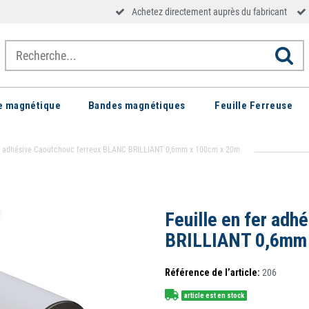
Achetez directement auprès du fabricant
le magnétique
Bandes magnétiques
Feuille Ferreuse
er adhésive Caoutchouc ferreux BLANC BRILLIANT 0,6mm x 100cm x 20m
Feuille en fer ad
BRILLIANT 0,6mm
Référence de l’article:
206
article est en stock