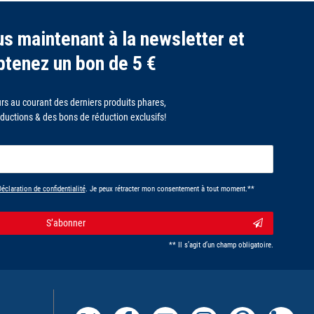
s maintenant à la newsletter et
btenez un bon de 5 €
rs au courant des derniers produits phares,
ductions & des bons de réduction exclusifs!
potLabel
éclaration de confidentialité
. Je peux rétracter mon consentement à tout moment.**
S’abonner
** Il s’agit d’un champ obligatoire.