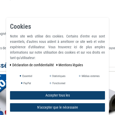
Cookies
magnétiques
Notre site web utilise des cookies. Certains d'entre eux sont
essentiels, d'autres nous aident à améliorer ce site web et votre
expérience d'utilisateur. Vous trouverez ici de plus amples
 de transition. La vieille enseigne est facilement enlevé et remplacé par le no
informations sur notre utilisation des cookies et sur vos droits en
tant qu'utilisateur:
ssé par
Déclaration de confidentialité
Mentions légales
Essentiel
Statistiques
Médias externes
PayPal
Fonctionnel
Accepter tous les
N'accepter que le nécessaire