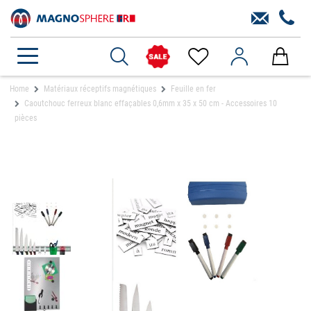
Home
Matériaux réceptifs magnétiques
Feuille en fer
Caoutchouc ferreux blanc effaçables 0,6mm x 35 x 50 cm - Accessoires 10
pièces