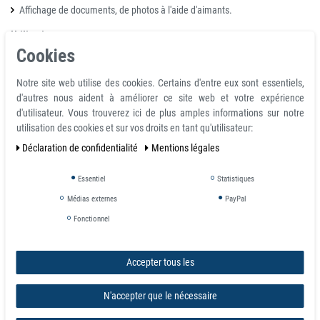
Affichage de documents, de photos à l'aide d'aimants.
Utilisations
:
Cookies
S'utilise pour créer des espaces magnétiques effaçables à sec là où vous
le souhaitez (chambre, bureau, etc.).
Notre site web utilise des cookies. Certains d'entre eux sont essentiels,
d'autres nous aident à améliorer ce site web et votre expérience
Accessoires
:
d'utilisateur. Vous trouverez ici de plus amples informations sur notre
Aimants néodymes.
utilisation des cookies et sur vos droits en tant qu'utilisateur:
Aimants d'affichage.
Déclaration de confidentialité
Mentions légales
Marqueurs et porte-marqueurs.
Essentiel
Statistiques
Créer modifiable graphiques / signalisation!
Pour créer un support flexible pour la publicité que vous aurez besoin de
Médias externes
PayPal
combiner feuille ferreux flexible avec feuilles magnétiques (aimants). L'auto
Fonctionnel
adhésif flexible ferreux créera une base receiptive magnétique qui recevra
votre publicité imprimée (feuilles magnétiques). Vous pourrez changer
votre publicité aussi souvent que nécessaire.
Accepter tous les
Feuilles Magnétique
N'accepter que le nécessaire
Disponible en largeurs jusqu'à 100cm avec ou sans adhésif, ou en blanc.