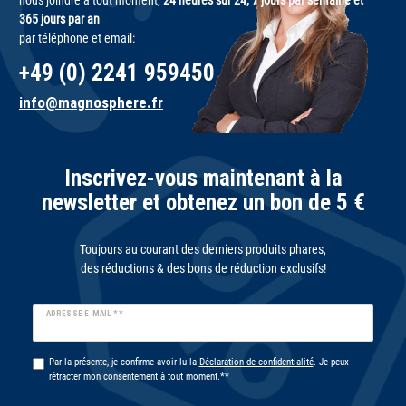
nous joindre à tout moment,
24 heures sur 24, 7 jours par semaine et
365 jours par an
par téléphone et email:
+49 (0) 2241 959450
info@magnosphere.fr
Inscrivez-vous maintenant à la
newsletter et obtenez un bon de 5 €
Toujours au courant des derniers produits phares,
des réductions & des bons de réduction exclusifs!
Ceres::Template.newsletterHoneypotLabel
ADRESSE E-MAIL **
Par la présente, je confirme avoir lu la
Déclaration de confidentialité
. Je peux
rétracter mon consentement à tout moment.**