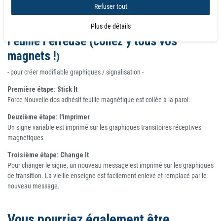
Choisissez surface plane ou plusieurs stratifiés différents, y compris
Refuser tout
plusieurs couleurs. Peut être sérigraphie UV imprimé, éco solvant ou jet
d'encre. Disponible en grande ou en taille standard rouleaux.
Plus de détails
Feuille Ferreuse (collez y tous vos
magnets !
)
- pour créer modifiable graphiques / signalisation -
Première étape: Stick It
Force Nouvelle dos adhésif feuille magnétique est collée à la paroi.
Deuxième étape: l'imprimer
Un signe variable est imprimé sur les graphiques transitoires réceptives
magnétiques
Troisième étape: Change It
Pour changer le signe, un nouveau message est imprimé sur les graphiques
de transition. La vieille enseigne est facilement enlevé et remplacé par le
nouveau message.
Vous pourriez également être