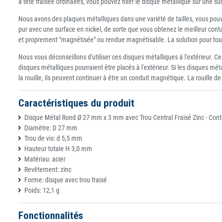
à tête fraisée ordinaires, vous pouvez fixer le disque métallique sur une s
Nous avons des plaques métalliques dans une variété de tailles, vous pouvez
pur avec une surface en nickel, de sorte que vous obtenez le meilleur con
et proprement "magnétisée" ou rendue magnétisable. La solution pour tou
Nous vous déconseillons d'utiliser ces disques métalliques à l'extérieur. C
disques métalliques pourraient être placés à l'extérieur. Si les disques mét
la rouille, ils peuvent continuer à être un conduit magnétique. La rouille
Caractéristiques du produit
Disque Métal Rond Ø 27 mm x 3 mm avec Trou Central Fraisé Zinc - Cont
Diamètre: D 27 mm
Trou de vis: d 5,5 mm
Hauteur totale H 3,0 mm
Matériau: acier
Revêtement: zinc
Forme: disque avec trou fraisé
Poids: 12,1 g
Fonctionnalités