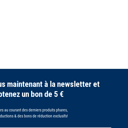
s maintenant à la newsletter et
btenez un bon de 5 €
rs au courant des derniers produits phares,
ductions & des bons de réduction exclusifs!