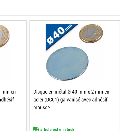
2 mm en
Disque en métal Ø 40 mm x 2 mm en
D
adhésif
acier (DC01) galvanisé avec adhésif
a
mousse
m
article est en stock