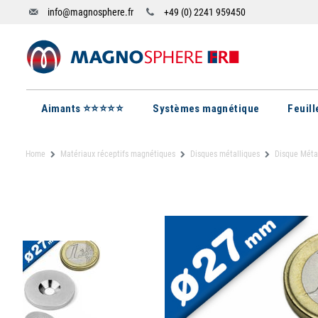
info@magnosphere.fr
+49 (0) 2241 959450
Aimants ⭐⭐⭐⭐⭐
Systèmes magnétique
Feuil
Home
Matériaux réceptifs magnétiques
Disques métalliques
Disque Méta