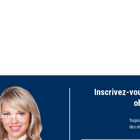
Inscrivez-vou
o
 jours par an
Toujou
des ré