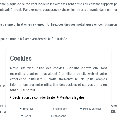
omme plaque de butée vers laquelle les aimants sont attirés ou comme supports po
ants adhéreront. Par exemple, vous pouvez visser l'un de ces aimants dans un mur
5.
as à une utilisation en extérieur. Utilisez ces disques métalliques en combinais
ur aimants à fixer avec des vis à tête fraisée
Cookies
Notre site web utilise des cookies. Certains d'entre eux sont
essentiels, d'autres nous aident à améliorer ce site web et votre
expérience d'utilisateur. Vous trouverez ici de plus amples
informations sur notre utilisation des cookies et sur vos droits en
sé en tôle d'acier, ils peuvent être placés là où ils sont clairement visibles.
tant qu'utilisateur:
Déclaration de confidentialité
Mentions légales
 - Restriction of Hazardous Substances) pour la restriction de l'utilisation de c
Essentiel
Statistiques
Médias externes
i plastifiant et conforme à REACH - classé selon la norme allemande ignifuge DIN
PayPal
Fonctionnel