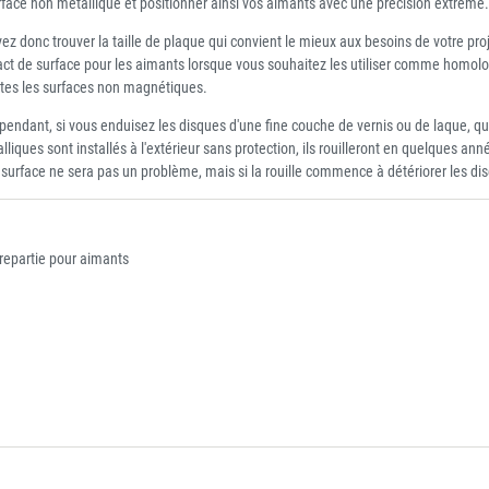
urface non métallique et positionner ainsi vos aimants avec une précision extrême.
 donc trouver la taille de plaque qui convient le mieux aux besoins de votre proj
tact de surface pour les aimants lorsque vous souhaitez les utiliser comme homo
tes les surfaces non magnétiques.
ependant, si vous enduisez les disques d'une fine couche de vernis ou de laque, qui
alliques sont installés à l'extérieur sans protection, ils rouilleront en quelques 
 de surface ne sera pas un problème, mais si la rouille commence à détériorer le
repartie pour aimants