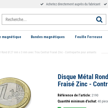
Achetez directement auprès du fabricant
le magnétique
Bandes magnétiques
Feuille Ferreuse
l Rond Ø 27 mm x 3 mm avec Trou Central Fraisé Zinc - Contrepartie pour aimants
Disque Métal Rond
Fraisé Zinc - Cont
Référence de l’article:
2190
Quantité minimum d'achat:
40
piec