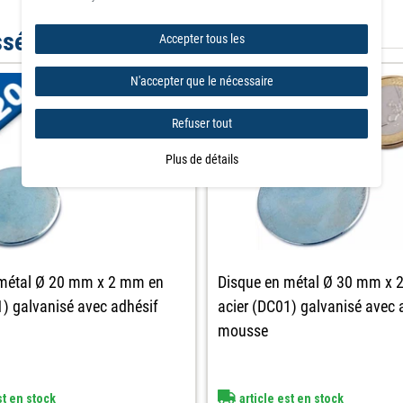
ssé par
Accepter tous les
N'accepter que le nécessaire
Refuser tout
Plus de détails
 métal Ø 20 mm x 2 mm en
Disque en métal Ø 30 mm x 
1) galvanisé avec adhésif
acier (DC01) galvanisé avec 
mousse
st en stock
article est en stock