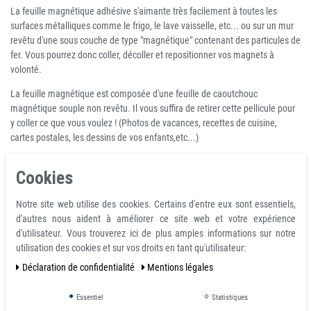
La feuille magnétique adhésive s'aimante très facilement à toutes les
surfaces métalliques comme le frigo, le lave vaisselle, etc... ou sur un mur
revêtu d'une sous couche de type "magnétique" contenant des particules de
fer. Vous pourrez donc coller, décoller et repositionner vos magnets à
volonté.
La feuille magnétique est composée d'une feuille de caoutchouc
magnétique souple non revêtu. Il vous suffira de retirer cette pellicule pour
y coller ce que vous voulez ! (Photos de vacances, recettes de cuisine,
cartes postales, les dessins de vos enfants,etc...)
La feuille magnétique adhésive se découpe très facilement à l'aide d'une
Cookies
paire de ciseaux. Vous pourrez donc recouper vos créations comme bon
vous semble. Est parfaite pour réaliser des magnets pour frigo ou pour tout
Notre site web utilise des cookies. Certains d'entre eux sont essentiels,
autre affichage ne nécéssitant pas une forte adhérence. Pour une
d'autres nous aident à améliorer ce site web et votre expérience
utilisation plus performante comme l'affichage sur véhicule ou la création
d'utilisateur. Vous trouverez ici de plus amples informations sur notre
de magnet publicitaire, orientez vous plutôt vers une épaisseur de 0.8 mm
utilisation des cookies et sur vos droits en tant qu'utilisateur:
qui à une force attractive de 52 g/cm². Toutes nos feuilles magnétiques
sont disponible immédiatement. Nous pouvons également réaliser des
Déclaration de confidentialité
Mentions légales
feuilles sur mesure.
Essentiel
Statistiques