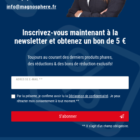
info@magnosphere.fr
Inscrivez-vous maintenant à la
newsletter et obtenez un bon de 5 €
Toujours au courant des derniers produits phares,
des réductions & des bons de réduction exclusifs!
Ceres::Template.newsletterHoneypotLabel
ADRESSE E-MAIL **
Par la présente, je confirme avoir lu la
Déclaration de confidentialité
. Je peux
rétracter mon consentement à tout moment.**
S’abonner
** Il s’agit d’un champ obligatoire.