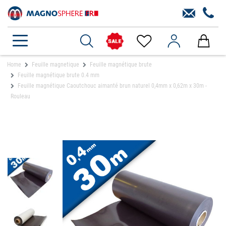
Home
Feuille magnetique
Feuille magnétique brute
Feuille magnétique brute 0.4 mm
Feuille magnétique Caoutchouc aimanté brun naturel 0,4mm x 0,62m x 30m -
Rouleau