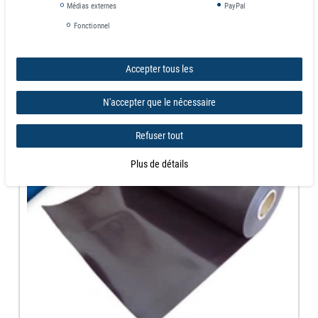
Médias externes
PayPal
Vous pourriez également être
Fonctionnel
intéressé par
Accepter tous les
N'accepter que le nécessaire
Refuser tout
Plus de détails