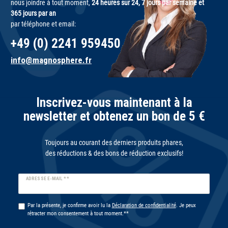
nous joindre à tout moment,
24 heures sur 24, 7 jours par semaine et
365 jours par an
par téléphone et email:
+49 (0) 2241 959450
info@magnosphere.fr
Inscrivez-vous maintenant à la
newsletter et obtenez un bon de 5 €
Toujours au courant des derniers produits phares,
des réductions & des bons de réduction exclusifs!
Ceres::Template.newsletterHoneypotLabel
ADRESSE E-MAIL **
Par la présente, je confirme avoir lu la
Déclaration de confidentialité
. Je peux
rétracter mon consentement à tout moment.**