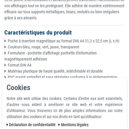
vos affichages tout en les protégeant. Elle adhère de manière extrêmement
efficace sur tous supports métalliques, lisses, ondulés ou bien irréguliers
grâce à ses aimants.
Caractéristiques du produit
Poche à insertion magnétique au format DIN A4 31,2 x 22,5 cm (L x H)
Couleurs bleu, rouge, vert, jaune, transparent
Formulaire - pochette d'affichage pochette d'information
magnétiquement adhésive
Format DIN A4
Matériau plastique de haute qualité, indéchirable et durable
PVC grainé antireflet et sans phtalates conforme à la réglementation
REACH
Cookies
Peut être utilisé au format portrait et paysage
Notre site web utilise des cookies. Certains d'entre eux sont essentiels,
Remarque sur la force d'adhérence
d'autres nous aident à améliorer ce site web et votre expérience
d'utilisateur. Vous trouverez ici de plus amples informations sur notre
Les forces d'adhérence que nous avons déterminées ont été déterminées à
utilisation des cookies et sur vos droits en tant qu'utilisateur:
température ambiante sur une plaque polie en acier S235JR (ST37) d'une
épaisseur de 10 mm avec l'aimant tiré verticalement (1kg~10N). Un écart
Déclaration de confidentialité
Mentions légales