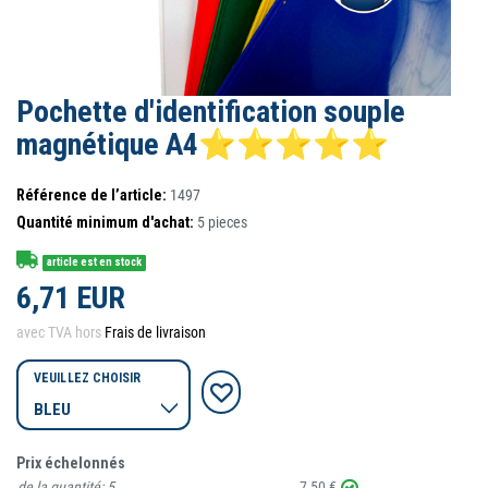
Pochette d'identification souple
magnétique A4⭐⭐⭐⭐⭐
Référence de l’article:
1497
Quantité minimum d'achat:
5
pieces
article est en stock
6,71 EUR
avec TVA hors
Frais de livraison
VEUILLEZ CHOISIR
Prix échelonnés
de la quantité:
5
7,50 €