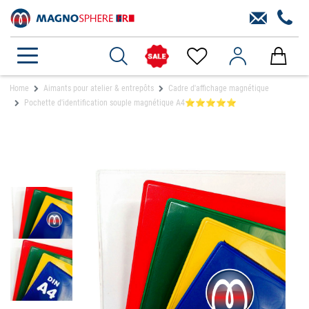
Home
Aimants pour atelier & entrepôts
Cadre d'affichage magnétique
Pochette d'identification souple magnétique A4⭐⭐⭐⭐⭐