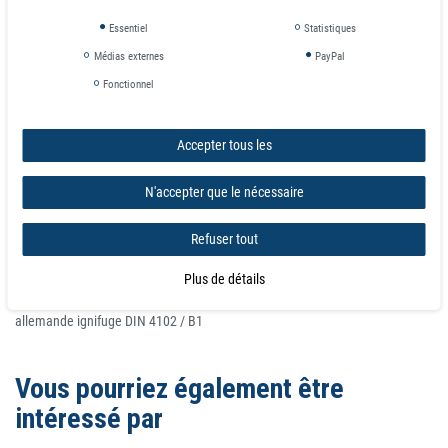
jusqu'à -10 % par rapport à la valeur spécifiée est possible dans des cas
exceptionnels.
Essentiel
Statistiques
Médias externes
PayPal
Look élégant et matériaux de haute qualité
Fonctionnel
Grâce à l'aspect élégant de Pochette d'identification souple magnétique A4,
avec fermeture magnétique, PVC souple, bleu, ils peuvent être placés là où
ils sont clairement visibles.
Accepter tous les
Directive REACH RoHS
N'accepter que le nécessaire
Cet article est conforme à la directive européenne RoHS (2002/95/EG -
RoHS - Restriction of Hazardous Substances) pour la restriction de
Refuser tout
l'utilisation de certaines substances dangereuses dans les équipements
Plus de détails
électriques et électroniques. Correspond à la directive européenne RoHS,
est sans PVC ni plastifiant et conforme à REACH - classé selon la norme
allemande ignifuge DIN 4102 / B1
Vous pourriez également être
intéressé par