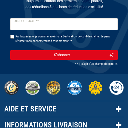
Toujours au courant des derniers produits phares,
des réductions & des bons de réduction exclusifs!
Ceres::Template.newsletterHoneypotLabel
ADRESSE E-MAIL **
Par la présente, je confirme avoir lu la
Déclaration de confidentialité
. Je peux
rétracter mon consentement à tout moment.**
S’abonner
** Il s’agit d’un champ obligatoire.
AIDE ET SERVICE
INFORMATIONS LIVRAISON