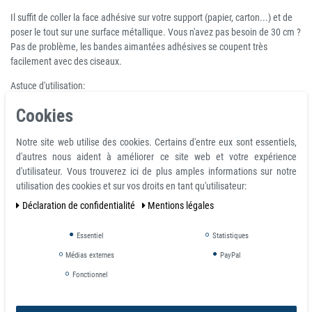
Il suffit de coller la face adhésive sur votre support (papier, carton...) et de
poser le tout sur une surface métallique. Vous n'avez pas besoin de 30 cm ?
Pas de problème, les bandes aimantées adhésives se coupent très
facilement avec des ciseaux.
Astuce d'utilisation:
Créations de magnets, collage magnétique, et donc sans trace, des
Cookies
dessins des enfants...
A utiliser sur les surfaces métalliques ou les murs peints avec de la
Notre site web utilise des cookies. Certains d'entre eux sont essentiels,
peinture magnétique.
d'autres nous aident à améliorer ce site web et votre expérience
d'utilisateur. Vous trouverez ici de plus amples informations sur notre
utilisation des cookies et sur vos droits en tant qu'utilisateur:
Vous pourriez également être
Déclaration de confidentialité
Mentions légales
intéressé par
Essentiel
Statistiques
Médias externes
PayPal
Fonctionnel