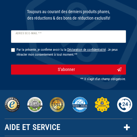
Toujours au courant des derniers produits phares,
des réductions & des bons de réduction exclusifs!
Ceres::Template.newsletterHoneypotLabel
ADRESSE E-MAIL **
Par la présente, je confirme avoir lu la
Déclaration de confidentialité
. Je peux
rétracter mon consentement à tout moment.**
S’abonner
** Il s’agit d’un champ obligatoire.
AIDE ET SERVICE