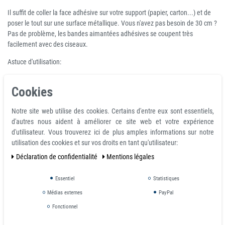
Il suffit de coller la face adhésive sur votre support (papier, carton...) et de
poser le tout sur une surface métallique. Vous n'avez pas besoin de 30 cm ?
Pas de problème, les bandes aimantées adhésives se coupent très
facilement avec des ciseaux.
Astuce d'utilisation:
Créations de magnets, collage magnétique, et donc sans trace, des
Cookies
dessins des enfants...
A utiliser sur les surfaces métalliques ou les murs peints avec de la
peinture magnétique.
Notre site web utilise des cookies. Certains d'entre eux sont essentiels,
d'autres nous aident à améliorer ce site web et votre expérience
Direction de l'aimantation:
d'utilisateur. Vous trouverez ici de plus amples informations sur notre
utilisation des cookies et sur vos droits en tant qu'utilisateur:
Déclaration de confidentialité
Mentions légales
Vous pourriez également être
intéressé par
Essentiel
Statistiques
Médias externes
PayPal
Fonctionnel