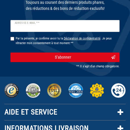
Toujours au courant des derniers produits phares,
des réductions & des bons de réduction exclusifs!
Ceres::Template.newsletterHoneypotLabel
ADRESSE E-MAIL **
Par la présente, je confirme avoir lu la
Déclaration de confidentialité
. Je peux
rétracter mon consentement à tout moment.**
S’abonner
** Il s’agit d’un champ obligatoire.
AIDE ET SERVICE
INFORMATIONS LIVRAISON