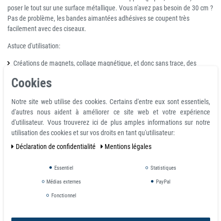
poser le tout sur une surface métallique. Vous n'avez pas besoin de 30 cm ?
Pas de problème, les bandes aimantées adhésives se coupent très
facilement avec des ciseaux.
Astuce d'utilisation:
Créations de magnets, collage magnétique, et donc sans trace, des
dessins des enfants...
Cookies
A utiliser sur les surfaces métalliques ou les murs peints avec de la
peinture magnétique.
Notre site web utilise des cookies. Certains d'entre eux sont essentiels,
Direction de l'aimantation:
d'autres nous aident à améliorer ce site web et votre expérience
d'utilisateur. Vous trouverez ici de plus amples informations sur notre
utilisation des cookies et sur vos droits en tant qu'utilisateur:
Vous pourriez également être
Déclaration de confidentialité
Mentions légales
intéressé par
Essentiel
Statistiques
Médias externes
PayPal
Fonctionnel