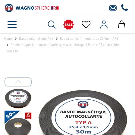
Home
Bande magnétique A+B
Ruban adhésif magnétique 25,4mm A+B
Bande magnétique autocollante type A anisotrope 1,5mm x 25,4mm x 30m -
Rouleau