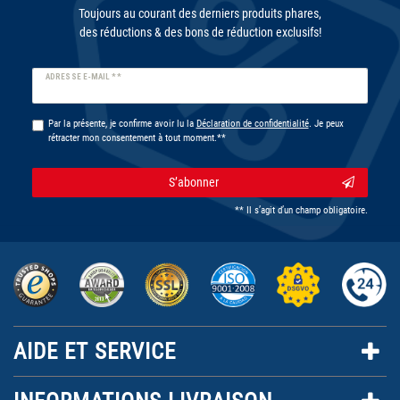
Toujours au courant des derniers produits phares,
des réductions & des bons de réduction exclusifs!
Ceres::Template.newsletterHoneypotLabel
ADRESSE E-MAIL **
Par la présente, je confirme avoir lu la
Déclaration de confidentialité
. Je peux
rétracter mon consentement à tout moment.**
S’abonner
** Il s’agit d’un champ obligatoire.
AIDE ET SERVICE