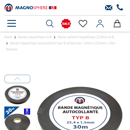
Home
Bande magnétique A+B
Ruban adhésif magnétique 25,4mm A+B
Bande magnétique autocollante type B anisotrope 1,5mm x 25,4mm x 30m -
Rouleau