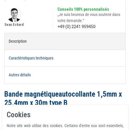
Conseils 100% personnalisés
„Je suis heureux de vous soutenir dans
votre demande."
Sean Eckard
+49 (0) 2241 959450
Description
Caractéristiques techniques
Autres détails
Bande magnétiqueautocollante 1,5mm x
25,4mm x 30m type B
Bandes adhésives aimantées / aimanter sans abimer ni laisser de trace sur
Cookies
vos murs.
Notre site web utilise des cookies. Certains d'entre eux sont essentiels,
Il suffit de coller la face adhésive sur votre support (papier, carton...) et de