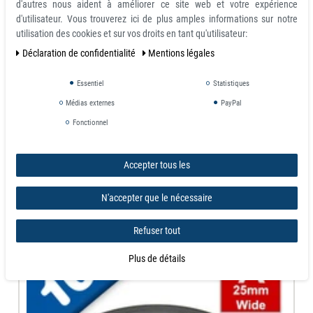
d'autres nous aident à améliorer ce site web et votre expérience
poser le tout sur une surface métallique. Vous n'avez pas besoin de 30 cm ?
d'utilisateur. Vous trouverez ici de plus amples informations sur notre
Pas de problème, les bandes aimantées adhésives se coupent très
utilisation des cookies et sur vos droits en tant qu'utilisateur:
facilement avec des ciseaux.
Déclaration de confidentialité
Mentions légales
Astuce d'utilisation:
Essentiel
Statistiques
Créations de magnets, collage magnétique, et donc sans trace, des
dessins des enfants...
Médias externes
PayPal
A utiliser sur les surfaces métalliques ou les murs peints avec de la
Fonctionnel
peinture magnétique.
Accepter tous les
Vous pourriez également être
intéressé par
N'accepter que le nécessaire
Refuser tout
Plus de détails