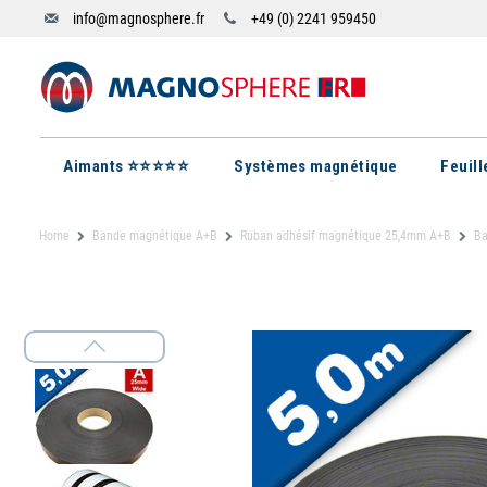
info@magnosphere.fr
+49 (0) 2241 959450
Aimants ⭐⭐⭐⭐⭐
Systèmes magnétique
Feuil
Home
Bande magnétique A+B
Ruban adhésif magnétique 25,4mm A+B
Ba