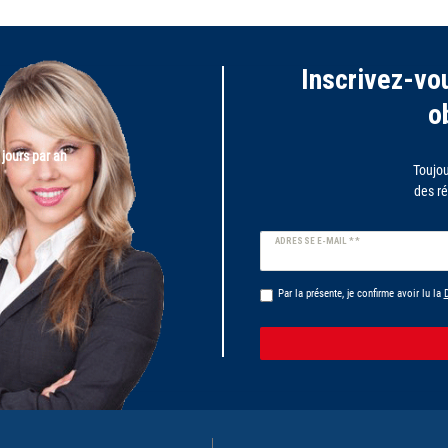
Inscrivez-vou
o
 jours par an
Toujou
des ré
Ceres::Template.newsletterHoney
ADRESSE E-MAIL **
Par la présente, je confirme avoir lu la
D