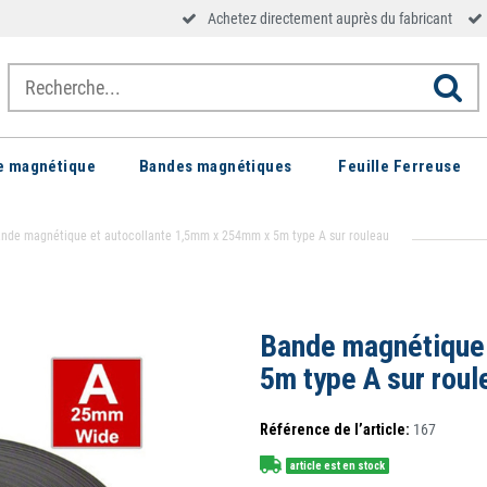
Achetez directement auprès du fabricant
le magnétique
Bandes magnétiques
Feuille Ferreuse
nde magnétique et autocollante 1,5mm x 254mm x 5m type A sur rouleau
Bande magnétique 
5m type A sur roul
Référence de l’article:
167
article est en stock