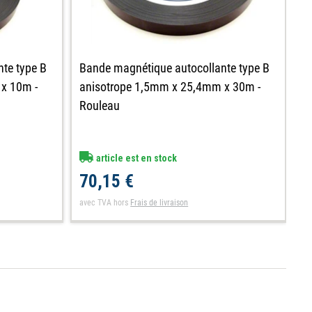
te type B
B
Bande magnétique autocollante type B
x 10m -
a
anisotrope 1,5mm x 25,4mm x 30m -
R
Rouleau
article est en stock
1
70,15 €
av
avec TVA
hors
Frais de livraison