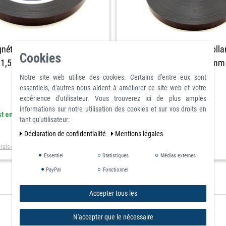
Bande magnétique autocollan
étique autocollante type A
Cookies
anisotrope 1,5mm x 25,4mm 
e 1,5mm x 25,4mm x 30m -
Rouleau
Notre site web utilise des cookies. Certains d'entre eux sont
essentiels, d'autres nous aident à améliorer ce site web et votre
expérience d'utilisateur. Vous trouverez ici de plus amples
informations sur notre utilisation des cookies et sur vos droits en
article est en stock
st en stock
tant qu'utilisateur:
24,72 €
€
Déclaration de confidentialité
Mentions légales
avec TVA
hors
Frais de livraison
rais de livraison
Essentiel
Statistiques
Médias externes
PayPal
Fonctionnel
Accepter tous les
N'accepter que le nécessaire