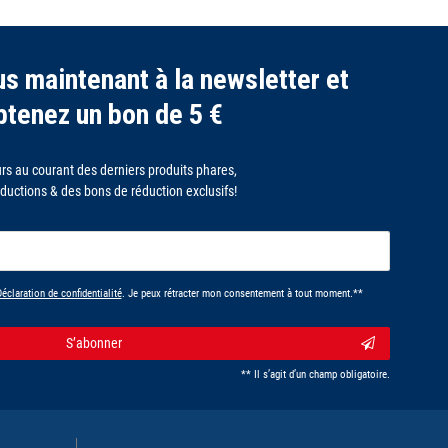
s maintenant à la newsletter et
btenez un bon de 5 €
rs au courant des derniers produits phares,
ductions & des bons de réduction exclusifs!
potLabel
éclaration de confidentialité
. Je peux rétracter mon consentement à tout moment.**
S’abonner
** Il s’agit d’un champ obligatoire.