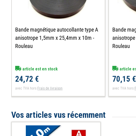
Bande magnétique autocollante type A
Bande magn
anisotrope 1,5mm x 25,4mm x 10m -
anisotrop
Rouleau
Rouleau
article est en stock
article e
24,72 €
70,15 
avec TVA
hors
Frais de livraison
avec TVA
hors
F
Vos articles vus récemment